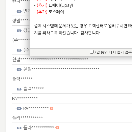
반지************
-
(추가)
L.페이
(L.pay)
반지************
-
(추가)
토스페이
정밀************
결제 시스템에 문제가 있는 경우 고객센터로 알려주시면 빠
정밀************
치를 취하도록 하겠습니다.
감사합니다.
(주****************
(주****************
7일 동안 다시 열지 않음
친절*********************************
친절*********************************
출력******
출력******
PA**********
PA**********
플라***********
플라***********