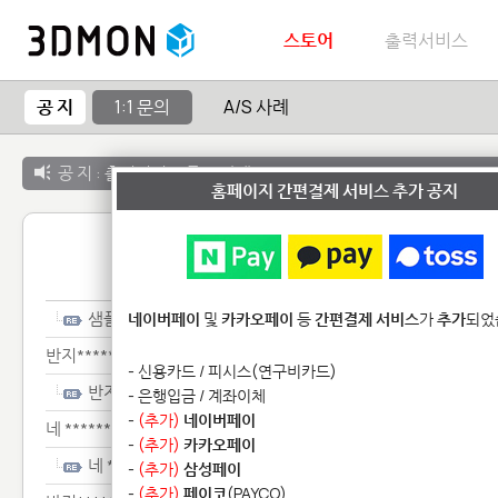
스토어
출력서비스
공 지
1:1 문의
A/S 사례
공 지 :
출력서비스 종료 안내
홈페이지 간편결제 서비스 추가 공지
1:1 
샘플**************
네이버페이
및
카카오페이
등
간편결제 서비스
가
추가
되었
반지*************
- 신용카드 / 피시스(연구비카드)
반지*************
- 은행입금 / 계좌이체
-
(추가)
네이버페이
네 ********************
-
(추가)
카카오페이
네 ********************
-
(추가)
삼성페이
-
(추가)
페이코
(PAYCO)