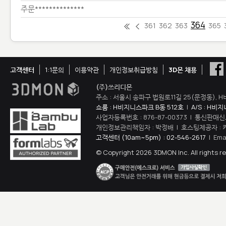
주문**************
364
361
362
363
365
고객센터
1:1문의
이용약관
개인정보취급방침
3D몬 채용
(주)쓰리디몬
주소 : 서울시 송파구 법원로11길 25(문정동), H
쇼룸 : H비지니스파크 B동 512호
|
A/S : H비
사업자등록번호 : 876-87-00373 | 통신판매신
개인정보관리책임자 : 박정배 | 호스팅제공자 : 
고객센터 (10am~5pm) : 02-546-2617
| Ema
© Copyright 2026 3DMON Inc. All rights r