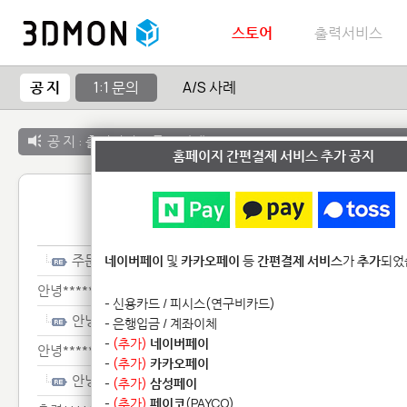
스토어
출력서비스
공 지
1:1 문의
A/S 사례
공 지 :
출력서비스 종료 안내
홈페이지 간편결제 서비스 추가 공지
1:1 
주문**************
네이버페이
및
카카오페이
등
간편결제 서비스
가
추가
되었
안녕*****************
- 신용카드 / 피시스(연구비카드)
안녕*****************
- 은행입금 / 계좌이체
-
(추가)
네이버페이
안녕*******************
-
(추가)
카카오페이
안녕*******************
-
(추가)
삼성페이
-
(추가)
페이코
(PAYCO)