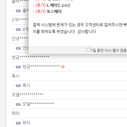
출력**********
-
(추가)
L.페이
(L.pay)
출력**********
-
(추가)
토스페이
2개***********************
결제 시스템에 문제가 있는 경우 고객센터로 알려주시면 빠
2개***********************
치를 취하도록 하겠습니다.
감사합니다.
안녕********************
안녕********************
7일 동안 다시 열지 않음
방금***************
방금***************
혹시
혹시
모델************
모델************
퍼터
퍼터