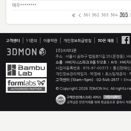
매우********
365
361
362
363
364
고객센터
1:1문의
이용약관
개인정보취급방침
3D몬 채용
(주)쓰리디몬
주소 : 서울시 송파구 법원로11길 25(문정동), H
쇼룸 : H비지니스파크 B동 512호
|
A/S : H비
사업자등록번호 : 876-87-00373 | 통신판매신
개인정보관리책임자 : 박정배 | 호스팅제공자 : 
고객센터 (10am~5pm) : 02-546-2617
| Ema
© Copyright 2026 3DMON Inc. All rights r