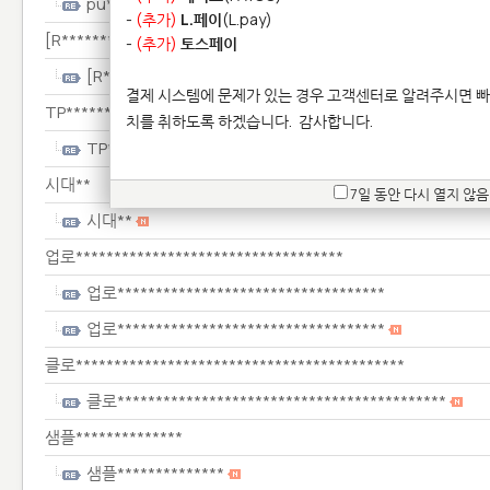
pu****************
-
(추가)
L.페이
(L.pay)
[R*************************
-
(추가)
토스페이
[R*************************
결제 시스템에 문제가 있는 경우 고객센터로 알려주시면 빠
TP******************************
치를 취하도록 하겠습니다.
감사합니다.
TP******************************
시대**
7일 동안 다시 열지 않음
시대**
업로***********************************
업로***********************************
업로***********************************
클로*******************************************
클로*******************************************
샘플**************
샘플**************