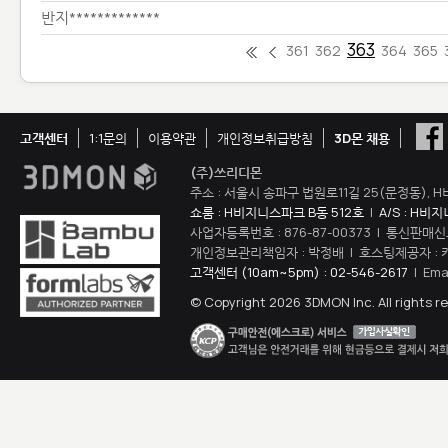
반지*************
363
361
362
364
365
고객센터
1:1문의
이용약관
개인정보취급방침
3D몬 채용
(주)쓰리디몬
주소 : 서울시 송파구 법원로11길 25(문정동), H
쇼룸 : H비지니스파크 B동 512호
|
A/S : H비
사업자등록번호 : 876-87-00373 | 통신판매신
개인정보관리책임자 : 박정배 | 호스팅제공자 : 
고객센터 (10am~5pm) : 02-546-2617
| Ema
© Copyright 2026 3DMON Inc. All rights r