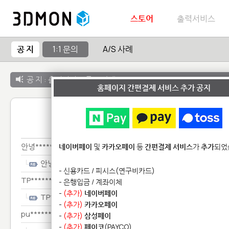
스토어
출력서비스
공 지
1:1 문의
A/S 사례
공 지 :
출력서비스 종료 안내
홈페이지 간편결제 서비스 추가 공지
1:1 
안녕************************
네이버페이
및
카카오페이
등
간편결제 서비스
가
추가
되었
안녕************************
- 신용카드 / 피시스(연구비카드)
TP**********************************
- 은행입금 / 계좌이체
-
(추가)
네이버페이
TP**********************************
-
(추가)
카카오페이
pu****************
-
(추가)
삼성페이
-
(추가)
페이코
(PAYCO)