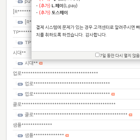
pu****************
-
(추가)
L.페이
(L.pay)
[R*************************
-
(추가)
토스페이
[R*************************
결제 시스템에 문제가 있는 경우 고객센터로 알려주시면 빠
TP******************************
치를 취하도록 하겠습니다.
감사합니다.
TP******************************
시대**
7일 동안 다시 열지 않음
시대**
업로***********************************
업로***********************************
업로***********************************
클로*******************************************
클로*******************************************
샘플**************
샘플**************