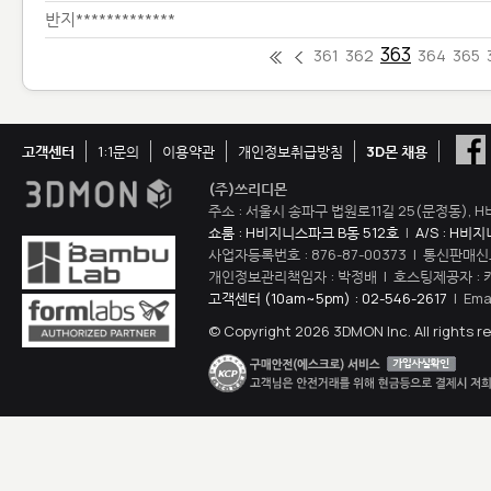
반지*************
363
361
362
364
365
고객센터
1:1문의
이용약관
개인정보취급방침
3D몬 채용
(주)쓰리디몬
주소 : 서울시 송파구 법원로11길 25(문정동), H
쇼룸 : H비지니스파크 B동 512호
|
A/S : H비
사업자등록번호 : 876-87-00373 | 통신판매신
개인정보관리책임자 : 박정배 | 호스팅제공자 : 
고객센터 (10am~5pm) : 02-546-2617
| Ema
© Copyright 2026 3DMON Inc. All rights r