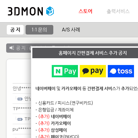
스토어
출력서비스
공 지
1:1 문의
A/S 사례
공 지 :
출력서비스 종료 안내
홈페이지 간편결제 서비스 추가 공지
1:1 
안녕************************
네이버페이
및
카카오페이
등
간편결제 서비스
가
추가
되었
안녕************************
- 신용카드 / 피시스(연구비카드)
TP**********************************
- 은행입금 / 계좌이체
-
(추가)
네이버페이
TP**********************************
-
(추가)
카카오페이
pu****************
-
(추가)
삼성페이
-
(추가)
페이코
(PAYCO)