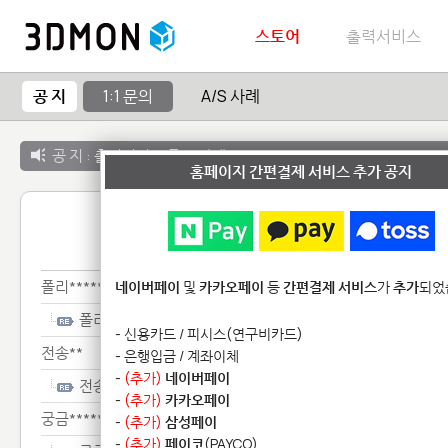
스토어
출력서비스
공 지
1:1 문의
A/S 사례
공 지 :
출력서비스 종료 안내
홈페이지 간편결제 서비스 추가 공지
1:1 
폴리************************
네이버페이
및
카카오페이
등
간편결제 서비스
가
추가
되었
폴리************************
- 신용카드 / 피시스(연구비카드)
전송**
- 은행입금 / 계좌이체
-
(추가)
네이버페이
전송**
-
(추가)
카카오페이
궁금*******
-
(추가)
삼성페이
-
(추가)
페이코
(PAYCO)