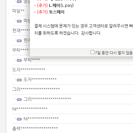
궁금*******
-
(추가)
L.페이
(L.pay)
파일**
-
(추가)
토스페이
파일**
결제 시스템에 문제가 있는 경우 고객센터로 알려주시면 빠
현재******************************
치를 취하도록 하겠습니다.
감사합니다.
현재******************************
부탁****
7일 동안 다시 열지 않음
부탁****
도자************
도자************
그러*******************
그러*******************
fd***************
fd***************
출력******************