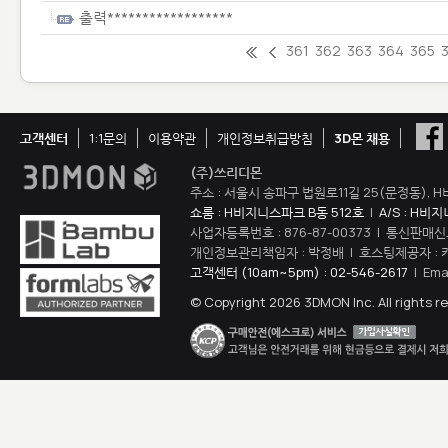
출력******************
361
362
363
364
365
고객센터
1:1문의
이용약관
개인정보취급방침
3D몬 채용
(주)쓰리디몬
주소 : 서울시 송파구 법원로11길 25(문정동), H
쇼룸 : H비지니스파크 B동 512호
|
A/S : H비
사업자등록번호 : 876-87-00373 | 통신판매신
개인정보관리책임자 : 박정배 | 호스팅제공자 : 
고객센터 (10am~5pm) : 02-546-2617
| Ema
© Copyright 2026 3DMON Inc. All rights r