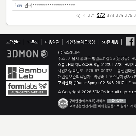
견적********************
372
371
373
374
375
고객센터
1:1문의
이용약관
개인정보취급방침
3D몬 채용
(주)쓰리디몬
주소 : 서울시 송파구 법원로11길 25(문정동), H
쇼룸 : H비지니스파크 B동 512호
|
A/S : H비
사업자등록번호 : 876-87-00373 | 통신판매신
개인정보관리책임자 : 박정배 | 호스팅제공자 : 
고객센터 (10am~5pm) : 02-546-2617
| Ema
© Copyright 2026 3DMON Inc. All rights r