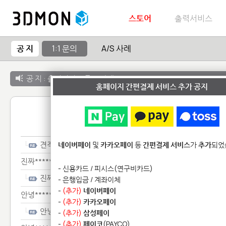
스토어
출력서비스
공 지
1:1 문의
A/S 사례
공 지 :
출력서비스 종료 안내
홈페이지 간편결제 서비스 추가 공지
1:1 
견적************************
네이버페이
및
카카오페이
등
간편결제 서비스
가
추가
되었
진짜************************
- 신용카드 / 피시스(연구비카드)
진짜************************
- 은행입금 / 계좌이체
-
(추가)
네이버페이
안녕*************
-
(추가)
카카오페이
안녕*************
-
(추가)
삼성페이
-
(추가)
페이코
(PAYCO)