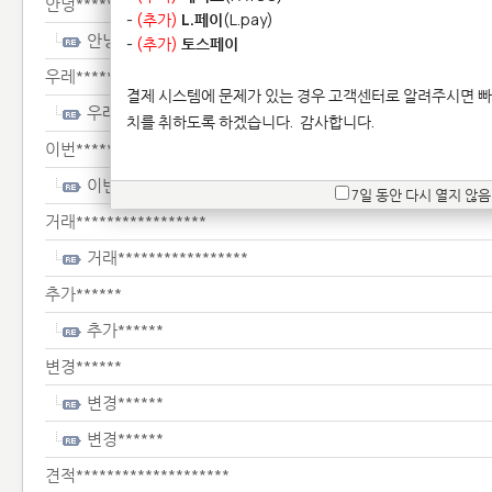
안녕*****
-
(추가)
L.페이
(L.pay)
안녕*****
-
(추가)
토스페이
우레******************
결제 시스템에 문제가 있는 경우 고객센터로 알려주시면 빠
우레******************
치를 취하도록 하겠습니다.
감사합니다.
이번***************
이번***************
7일 동안 다시 열지 않음
거래*****************
거래*****************
추가******
추가******
변경******
변경******
변경******
견적********************