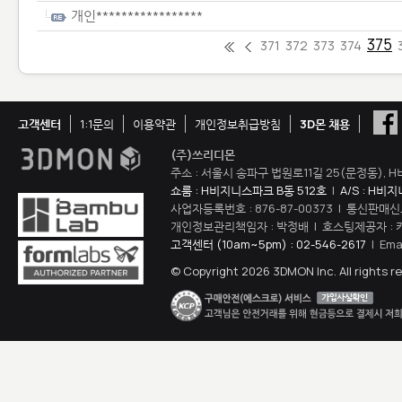
개인*****************
375
371
372
373
374
고객센터
1:1문의
이용약관
개인정보취급방침
3D몬 채용
(주)쓰리디몬
주소 : 서울시 송파구 법원로11길 25(문정동), H
쇼룸 : H비지니스파크 B동 512호
|
A/S : H비
사업자등록번호 : 876-87-00373 | 통신판매신
개인정보관리책임자 : 박정배 | 호스팅제공자 : 
고객센터 (10am~5pm) : 02-546-2617
| Ema
© Copyright 2026 3DMON Inc. All rights r