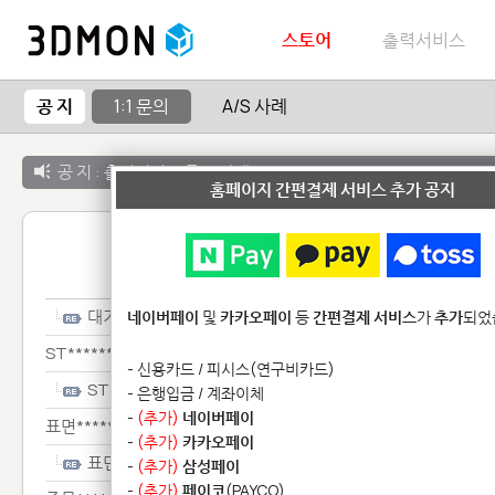
스토어
출력서비스
공 지
1:1 문의
A/S 사례
공 지 :
출력서비스 종료 안내
홈페이지 간편결제 서비스 추가 공지
1:1 
대기***************
네이버페이
및
카카오페이
등
간편결제 서비스
가
추가
되었
ST**************
- 신용카드 / 피시스(연구비카드)
ST**************
- 은행입금 / 계좌이체
-
(추가)
네이버페이
표면*************
-
(추가)
카카오페이
표면*************
-
(추가)
삼성페이
-
(추가)
페이코
(PAYCO)