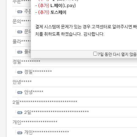
주문********************************
-
(추가)
L.페이
(L.pay)
주문********************************
-
(추가)
토스페이
문의*****
결제 시스템에 문제가 있는 경우 고객센터로 알려주시면 빠
문의*****
치를 취하도록 하겠습니다.
감사합니다.
플라********************************
플라********************************
7일 동안 다시 열지 않음
정밀*********
정밀*********
안녕*****
안녕*****
2일***************************
2일***************************
개인*****************
개인*****************