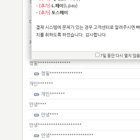
정밀*******************
-
(추가)
L.페이
(L.pay)
정밀*******************
-
(추가)
토스페이
이거*************
결제 시스템에 문제가 있는 경우 고객센터로 알려주시면 빠
이거*************
치를 취하도록 하겠습니다.
감사합니다.
제작***
제작***
7일 동안 다시 열지 않음
정밀***************
정밀***************
개인*******
개인*******
안녕****
안녕****
안녕********************
안녕********************