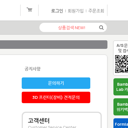
로그인
|
회원가입
|
주문조회
A/S 
및 접
공지사항
문의하기
Bam
Lab 
3D 프린터(장비) 견적문의
Bam
위키백
고객센터
Forml
Customer Service Center