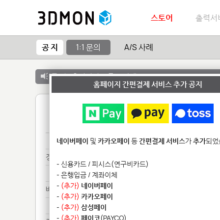
스토어
출력서
공 지
1:1 문의
A/S 사례
공 지 :
출력서비스 종료 안내
홈페이지 간편결제 서비스 추가 공지
1
국민********************
네이버페이
및
카카오페이
등
간편결제 서비스
가
추가
되었
정확*************
- 신용카드 / 피시스(연구비카드)
정확*************
- 은행입금 / 계좌이체
-
(추가)
네이버페이
배송*
-
(추가)
카카오페이
배송*
-
(추가)
삼성페이
-
(추가)
페이코
(PAYCO)