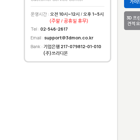
가이
운영시간 :
오전 10시~12시
/
오후 1~5시
3D 프
(주말 / 공휴일 휴무)
견적 
Tel :
02-546-2617
Email :
support@3dmon.co.kr
Bank :
기업은행 217-079812-01-010
(주)쓰리디몬