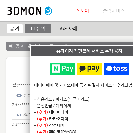
스토어
출력서비스
공 지
1:1 문의
A/S 사례
공 지 :
출력서비스 종료 안내
홈페이지 간편결제 서비스 추가 공지
1:1 
협성*********************
네이버페이
및
카카오페이
등
간편결제 서비스
가
추가
되었
협성*********************
- 신용카드 / 피시스(연구비카드)
3d*************
- 은행입금 / 계좌이체
-
(추가)
네이버페이
3d*************
-
(추가)
카카오페이
3d************
-
(추가)
삼성페이
-
(추가)
페이코
(PAYCO)