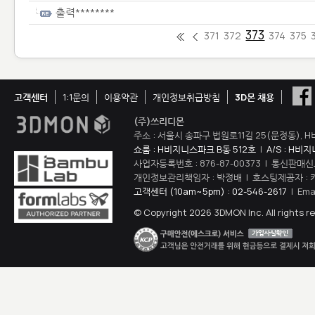
출력********
373
371
372
374
375
고객센터
1:1문의
이용약관
개인정보취급방침
3D몬 채용
(주)쓰리디몬
주소 : 서울시 송파구 법원로11길 25(문정동), H
쇼룸 : H비지니스파크 B동 512호
|
A/S : H비
사업자등록번호 : 876-87-00373 | 통신판매신
개인정보관리책임자 : 박정배 | 호스팅제공자 : 
고객센터 (10am~5pm) : 02-546-2617
| Ema
© Copyright 2026 3DMON Inc. All rights r