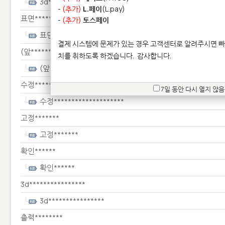
3d************
-
(추가)
L.페이
(L.pay)
표면************
-
(추가)
토스페이
표면************
결제 시스템에 문제가 있는 경우 고객센터로 알려주시면 빠
(앞*******
치를 취하도록 하겠습니다.
감사합니다.
(앞*******
수정********************
7일 동안 다시 열지 않음
수정********************
고정*******
고정*******
확인******
확인******
3d****************
3d****************
출력********