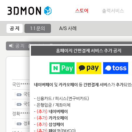
스토어
출력서비스
공 지
1:1 문의
A/S 사례
공 지 :
출력서비스 종료 안내
홈페이지 간편결제 서비스 추가 공지
1:1 
국민********************
네이버페이
및
카카오페이
등
간편결제 서비스
가
추가
되었
국민********************
- 신용카드 / 피시스(연구비카드)
국민********************
- 은행입금 / 계좌이체
-
(추가)
네이버페이
정확*************
-
(추가)
카카오페이
정확*************
-
(추가)
삼성페이
-
(추가)
페이코
(PAYCO)