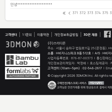
안녕********************
371
372
373
374
375
3
고객센터
1:1문의
이용약관
개인정보취급방침
3D몬 채용
(주)쓰리디몬
주소 : 서울시 송파구 법원로11길 25(문정동), H
쇼룸 : H비지니스파크 B동 512호
|
A/S : H비
사업자등록번호 : 876-87-00373 | 통신판매신
개인정보관리책임자 : 박정배 | 호스팅제공자 : 
고객센터 (10am~5pm) : 02-546-2617
| Ema
© Copyright 2026 3DMON Inc. All rights r