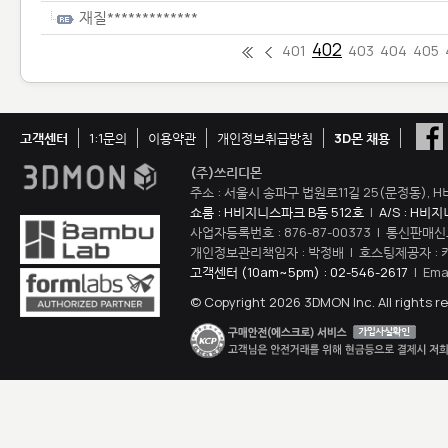
재질*************
402
401
403
404
405
고객센터
1:1문의
이용약관
개인정보취급방침
3D몬 채용
(주)쓰리디몬
주소 : 서울시 송파구 법원로11길 25(문정동), H
쇼룸 : H비지니스파크 B동 512호
|
A/S : H비
사업자등록번호 : 876-87-00373 | 통신판매신
개인정보관리책임자 : 박정배 | 호스팅제공자 : 
고객센터 (10am~5pm) : 02-546-2617
| Ema
© Copyright 2026 3DMON Inc. All rights r