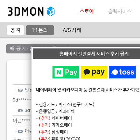
스토어
출력서비스
공 지
1:1 문의
A/S 사례
공 지 :
출력서비스 종료 안내
홈페이지 간편결제 서비스 추가 공지
1:1 
안녕****
네이버페이
및
카카오페이
등
간편결제 서비스
가
추가
되었
3d*********************************
- 신용카드 / 피시스(연구비카드)
3d*********************************
- 은행입금 / 계좌이체
-
(추가)
네이버페이
이런**************************
-
(추가)
카카오페이
이런**************************
-
(추가)
삼성페이
-
(추가)
페이코
(PAYCO)