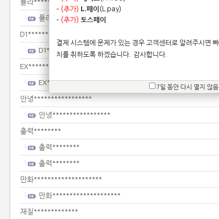
플라****************************
-
(추가)
L.페이
(L.pay)
플라****************************
-
(추가)
토스페이
D1**********************
결제 시스템에 문제가 있는 경우 고객센터로 알려주시면 빠
D1**********************
치를 취하도록 하겠습니다.
감사합니다.
EX************************
EX************************
7일 동안 다시 열지 않음
안녕*****************
안녕*****************
출력********
출력********
출력********
만화********************
만화********************
재질*************