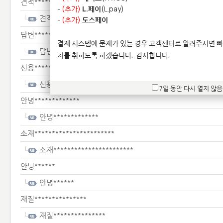
견적********
-
(추가)
L.페이
(L.pay)
견적********
-
(추가)
토스페이
답변***********************
결제 시스템에 문제가 있는 경우 고객센터로 알려주시면 빠
답변***********************
치를 취하도록 하겠습니다.
감사합니다.
신용***************
신용***************
7일 동안 다시 열지 않음
안녕*************
안녕*************
소재***********************
소재***********************
안녕******
안녕******
재질***************
재질***************