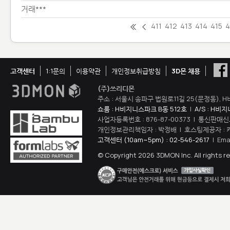
거래***
411
412
413
414
415
4
고객센터
1:1문의
이용약관
개인정보취급방침
3D몬 채용
(주)쓰리디몬
주소 : 서울시 송파구 법원로11길 25(문정동), H
쇼룸 : H비지니스파크 B동 512호
|
A/S : H비
사업자등록번호 : 876-87-00373 | 통신판매신
개인정보관리책임자 : 박정배 | 호스팅제공자 : 
고객센터 (10am~5pm) : 02-546-2617
| Ema
© Copyright 2026 3DMON Inc. All rights r