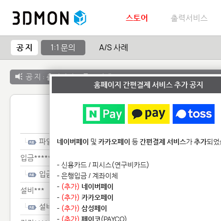
스토어
출력서비스
공 지
1:1 문의
A/S 사례
공 지 :
출력서비스 종료 안내
홈페이지 간편결제 서비스 추가 공지
1:1 
파일*************
네이버페이
및
카카오페이
등
간편결제 서비스
가
추가
되었
입금************
- 신용카드 / 피시스(연구비카드)
입금************
- 은행입금 / 계좌이체
-
(추가)
네이버페이
설비***
-
(추가)
카카오페이
설비***
-
(추가)
삼성페이
-
(추가)
페이코
(PAYCO)