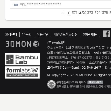
파일********************
372
371
373
374
375
고객센터
1:1문의
이용약관
개인정보취급방침
3D몬 채용
(주)쓰리디몬
주소 : 서울시 송파구 법원로11길 25(문정동), H
쇼룸 : H비지니스파크 B동 512호
|
A/S : H비
사업자등록번호 : 876-87-00373 | 통신판매신
개인정보관리책임자 : 박정배 | 호스팅제공자 : 
고객센터 (10am~5pm) : 02-546-2617
| Ema
© Copyright 2026 3DMON Inc. All rights r