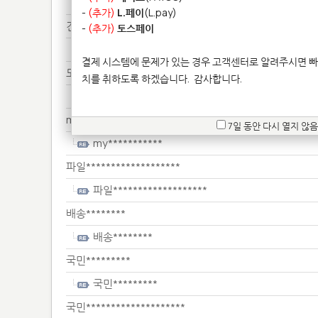
은으********************
-
(추가)
L.페이
(L.pay)
견적********
-
(추가)
토스페이
견적********
결제 시스템에 문제가 있는 경우 고객센터로 알려주시면 빠
모델****************
치를 취하도록 하겠습니다.
감사합니다.
모델****************
my***********
7일 동안 다시 열지 않음
my***********
파일*******************
파일*******************
배송********
배송********
국민*********
국민*********
국민********************