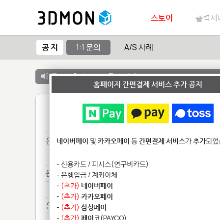
스토어
출력서
공 지
1:1 문의
A/S 사례
공 지 :
출력서비스 종료 안내
홈페이지 간편결제 서비스 추가 공지
1
은반*********
네이버페이
및
카카오페이
등
간편결제 서비스
가
추가
되었
은반*********
- 신용카드 / 피시스(연구비카드)
은반**************
- 은행입금 / 계좌이체
-
(추가)
네이버페이
은반**************
-
(추가)
카카오페이
은으********************
-
(추가)
삼성페이
-
(추가)
페이코
(PAYCO)