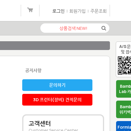
로그인
|
회원가입
|
주문조회
A/S 
및 접
공지사항
문의하기
Bam
Lab 
3D 프린터(장비) 견적문의
Bam
위키백
고객센터
Forml
Customer Service Center