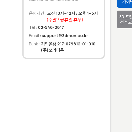
가이
운영시간 :
오전 10시~12시
/
오후 1~5시
3D 프
(주말 / 공휴일 휴무)
견적 
Tel :
02-546-2617
Email :
support@3dmon.co.kr
Bank :
기업은행 217-079812-01-010
(주)쓰리디몬