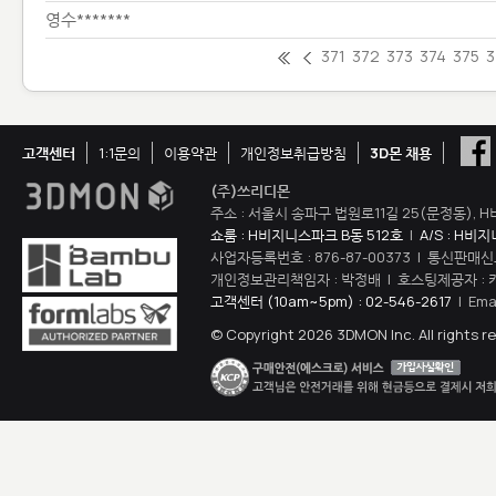
영수*******
371
372
373
374
375
3
고객센터
1:1문의
이용약관
개인정보취급방침
3D몬 채용
(주)쓰리디몬
주소 : 서울시 송파구 법원로11길 25(문정동), H
쇼룸 : H비지니스파크 B동 512호
|
A/S : H비
사업자등록번호 : 876-87-00373 | 통신판매신
개인정보관리책임자 : 박정배 | 호스팅제공자 : 
고객센터 (10am~5pm) : 02-546-2617
| Ema
© Copyright 2026 3DMON Inc. All rights r