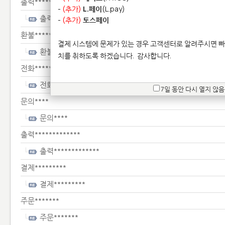
출력*************
-
(추가)
L.페이
(L.pay)
출력*************
-
(추가)
토스페이
환불***************
결제 시스템에 문제가 있는 경우 고객센터로 알려주시면 빠
환불***************
치를 취하도록 하겠습니다.
감사합니다.
전화**********************
전화**********************
7일 동안 다시 열지 않음
문의****
문의****
출력*************
출력*************
결제*********
결제*********
주문*******
주문*******