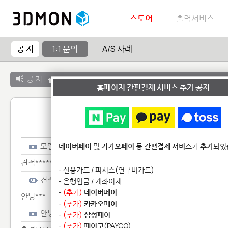
스토어
출력서비스
공 지
1:1 문의
A/S 사례
공 지 :
출력서비스 종료 안내
홈페이지 간편결제 서비스 추가 공지
1:1 
모델******************
네이버페이
및
카카오페이
등
간편결제 서비스
가
추가
되었
견적****************
- 신용카드 / 피시스(연구비카드)
견적****************
- 은행입금 / 계좌이체
-
(추가)
네이버페이
안녕***
-
(추가)
카카오페이
안녕***
-
(추가)
삼성페이
-
(추가)
페이코
(PAYCO)