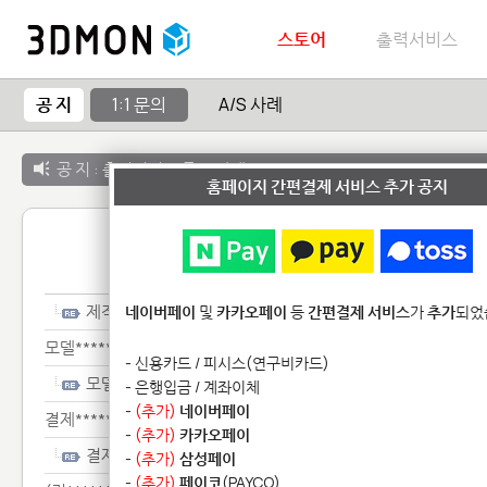
스토어
출력서비스
공 지
1:1 문의
A/S 사례
공 지 :
출력서비스 종료 안내
홈페이지 간편결제 서비스 추가 공지
1:1 
제작**********
네이버페이
및
카카오페이
등
간편결제 서비스
가
추가
되었
모델**********
- 신용카드 / 피시스(연구비카드)
모델**********
- 은행입금 / 계좌이체
-
(추가)
네이버페이
결제*******
-
(추가)
카카오페이
결제*******
-
(추가)
삼성페이
-
(추가)
페이코
(PAYCO)