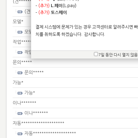
(견**************
-
(추가)
L.페이
(L.pay)
(견**************
-
(추가)
토스페이
모델*
결제 시스템에 문제가 있는 경우 고객센터로 알려주시면 빠
모델*
치를 취하도록 하겠습니다.
감사합니다.
작업*******************
작업*******************
7일 동안 다시 열지 않음
문의*****
문의*****
가능*
가능*
이나*******
이나*******
자동********************
자동********************