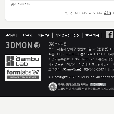
견적*******
415
411
412
413
414
고객센터
1:1문의
이용약관
개인정보취급방침
3D몬 채용
(주)쓰리디몬
주소 : 서울시 송파구 법원로11길 25(문정동), H
쇼룸 : H비지니스파크 B동 512호
|
A/S : H비
사업자등록번호 : 876-87-00373 | 통신판매신
개인정보관리책임자 : 박정배 | 호스팅제공자 : 
고객센터 (10am~5pm) : 02-546-2617
| Ema
© Copyright 2026 3DMON Inc. All rights r