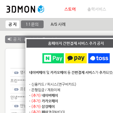
스토어
출력서비스
공 지
1:1 문의
A/S 사례
공 지 :
출력서비스 종료 안내
홈페이지 간편결제 서비스 추가 공지
1:1 
영수*******
네이버페이
및
카카오페이
등
간편결제 서비스
가
추가
되었
프린*********
- 신용카드 / 피시스(연구비카드)
프린*********
- 은행입금 / 계좌이체
-
(추가)
네이버페이
안녕*******************
-
(추가)
카카오페이
안녕*******************
-
(추가)
삼성페이
-
(추가)
페이코
(PAYCO)