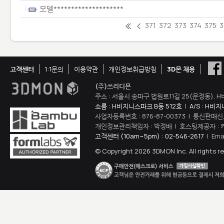
모델********************
371
372
373
374
375
3
고객센터
1:1문의
이용약관
개인정보취급방침
3D몬 채용
(주)쓰리디몬
주소 : 서울시 송파구 법원로11길 25(문정동), H
쇼룸 : H비지니스파크 B동 512호
|
A/S : H비
사업자등록번호 : 876-87-00373 | 통신판매신
개인정보관리책임자 : 박정배 | 호스팅제공자 : 
고객센터 (10am~5pm) : 02-546-2617
| Ema
© Copyright 2026 3DMON Inc. All rights r