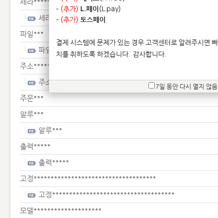
세라********************
-
(추가)
L.페이
(L.pay)
세라********************
-
(추가)
토스페이
파일***
결제 시스템에 문제가 있는 경우 고객센터로 알려주시면 빠
파일***
치를 취하도록 하겠습니다.
감사합니다.
주소*********
주소*********
7일 동안 다시 열지 않음
주문***
알루***
알루***
출력*****
출력*****
고정************************************
고정************************************
모델********************