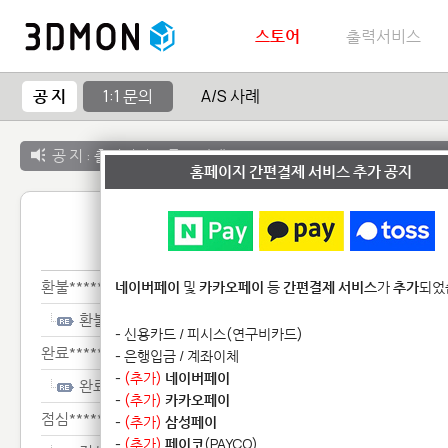
스토어
출력서비스
공 지
1:1 문의
A/S 사례
공 지 :
출력서비스 종료 안내
홈페이지 간편결제 서비스 추가 공지
1:1 
환불*******
네이버페이
및
카카오페이
등
간편결제 서비스
가
추가
되었
환불*******
- 신용카드 / 피시스(연구비카드)
완료***************
- 은행입금 / 계좌이체
-
(추가)
네이버페이
완료***************
-
(추가)
카카오페이
점심*************
-
(추가)
삼성페이
-
(추가)
페이코
(PAYCO)