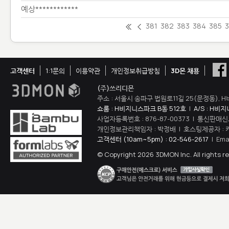
예상************
381
382
383
384
385
고객센터
1:1문의
이용약관
개인정보취급방침
3D몬 채용
(주)쓰리디몬
주소 : 서울시 송파구 법원로11길 25(문정동), H
쇼룸 : H비지니스파크 B동 512호
|
A/S : H비
사업자등록번호 : 876-87-00373 | 통신판매신
개인정보관리책임자 : 박정배 | 호스팅제공자 : 
고객센터 (10am~5pm) : 02-546-2617
| Ema
© Copyright 2026 3DMON Inc. All rights r