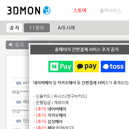
스토어
출력서비스
공 지
1:1 문의
A/S 사례
공 지 :
출력서비스 종료 안내
홈페이지 간편결제 서비스 추가 공지
1:1 
wr************************
네이버페이
및
카카오페이
등
간편결제 서비스
가
추가
되었
배송********
- 신용카드 / 피시스(연구비카드)
배송********
- 은행입금 / 계좌이체
-
(추가)
네이버페이
안녕******
-
(추가)
카카오페이
안녕******
-
(추가)
삼성페이
-
(추가)
페이코
(PAYCO)