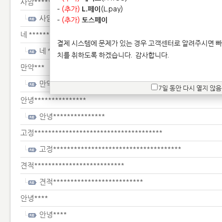
사암*******************************
-
(추가)
L.페이
(L.pay)
사암*******************************
-
(추가)
토스페이
네 ******
결제 시스템에 문제가 있는 경우 고객센터로 알려주시면 빠
네 ******
치를 취하도록 하겠습니다.
감사합니다.
만약***
만약***
7일 동안 다시 열지 않음
안녕***************
안녕***************
고정*************************************
고정*************************************
견적**************************
견적**************************
안녕****
안녕****