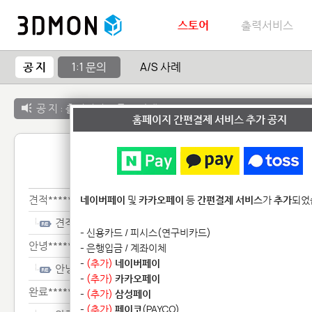
스토어
출력서비스
공 지
1:1 문의
A/S 사례
공 지 :
출력서비스 종료 안내
홈페이지 간편결제 서비스 추가 공지
1:1 
견적*******
네이버페이
및
카카오페이
등
간편결제 서비스
가
추가
되었
견적*******
- 신용카드 / 피시스(연구비카드)
안녕****************
- 은행입금 / 계좌이체
-
(추가)
네이버페이
안녕****************
-
(추가)
카카오페이
완료*************************************************
-
(추가)
삼성페이
-
(추가)
페이코
(PAYCO)