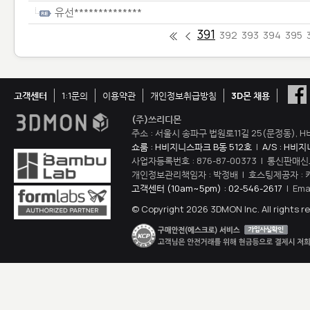
유선**************
391
392
393
394
395
고객센터
1:1문의
이용약관
개인정보취급방침
3D몬 채용
(주)쓰리디몬
주소 : 서울시 송파구 법원로11길 25(문정동), H
쇼룸 : H비지니스파크 B동 512호
|
A/S : H비
사업자등록번호 : 876-87-00373 | 통신판매신
개인정보관리책임자 : 박정배 | 호스팅제공자 : 
고객센터 (10am~5pm) : 02-546-2617
| Ema
© Copyright 2026 3DMON Inc. All rights r