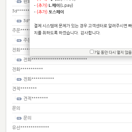
완료************************************************
-
(추가)
L.페이
(L.pay)
3d*************
-
(추가)
토스페이
3d*************
결제 시스템에 문제가 있는 경우 고객센터로 알려주시면 빠
주문*****
치를 취하도록 하겠습니다.
감사합니다.
주문*****
전화***************************
7일 동안 다시 열지 않음
전화***************************
전화***********
전화***********
견적********
견적********
문의
문의
유선**************