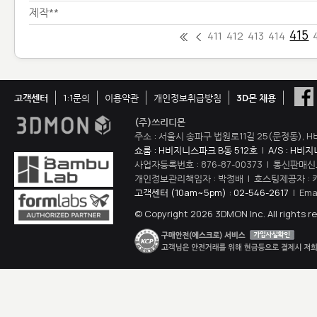
제작**
415
411
412
413
414
고객센터
1:1문의
이용약관
개인정보취급방침
3D몬 채용
(주)쓰리디몬
주소 : 서울시 송파구 법원로11길 25(문정동), H
쇼룸 : H비지니스파크 B동 512호
|
A/S : H비
사업자등록번호 : 876-87-00373 | 통신판매신
개인정보관리책임자 : 박정배 | 호스팅제공자 : 
고객센터 (10am~5pm) : 02-546-2617
| Ema
© Copyright 2026 3DMON Inc. All rights r