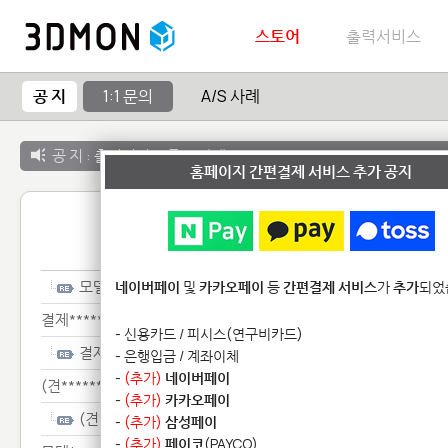
스토어
출력서비스
공 지
1:1 문의
A/S 사례
공 지 :
출력서비스 종료 안내
홈페이지 간편결제 서비스 추가 공지
1:1 
모델**********
네이버페이
및
카카오페이
등
간편결제 서비스
가
추가
되었
결제*******
- 신용카드 / 피시스(연구비카드)
결제*******
- 은행입금 / 계좌이체
-
(추가)
네이버페이
(견**************
-
(추가)
카카오페이
(견**************
-
(추가)
삼성페이
-
(추가)
페이코
(PAYCO)