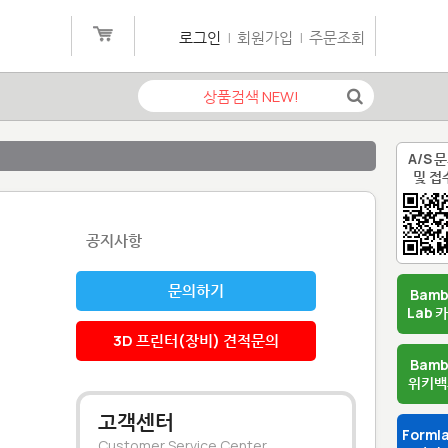
로그인
|
회원가입
|
주문조회
A/S 
및 접
공지사항
문의하기
Bam
Lab 
3D 프린터(장비) 견적문의
Bam
위키백
고객센터
Forml
Customer Service Center