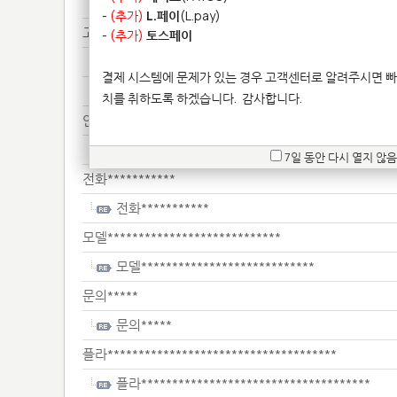
점심*************
-
(추가)
L.페이
(L.pay)
고정*****************************
-
(추가)
토스페이
고정*****************************
결제 시스템에 문제가 있는 경우 고객센터로 알려주시면 빠
고정*****************************
치를 취하도록 하겠습니다.
감사합니다.
안녕************
안녕************
7일 동안 다시 열지 않음
전화***********
전화***********
모델****************************
모델****************************
문의*****
문의*****
플라*************************************
플라*************************************