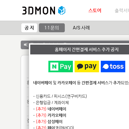
스토어
출력서
공 지
1:1 문의
A/S 사례
공 지 :
출력서비스 종료 안내
홈페이지 간편결제 서비스 추가 공지
1
환불*******
네이버페이
및
카카오페이
등
간편결제 서비스
가
추가
되었
환불*******
- 신용카드 / 피시스(연구비카드)
완료***************
- 은행입금 / 계좌이체
-
(추가)
네이버페이
완료***************
-
(추가)
카카오페이
점심*************
-
(추가)
삼성페이
-
(추가)
페이코
(PAYCO)