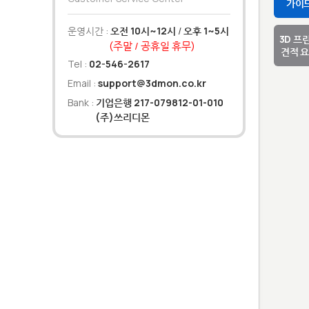
가이
운영시간 :
오전 10시~12시
/
오후 1~5시
3D 프
(주말 / 공휴일 휴무)
견적 
Tel :
02-546-2617
Email :
support@3dmon.co.kr
Bank :
기업은행 217-079812-01-010
(주)쓰리디몬