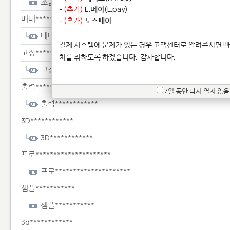
조금**********************
-
(추가)
L.페이
(L.pay)
메테*****
-
(추가)
토스페이
메테*****
결제 시스템에 문제가 있는 경우 고객센터로 알려주시면 빠
고정************
치를 취하도록 하겠습니다.
감사합니다.
고정************
출력************
7일 동안 다시 열지 않음
출력************
3D************
3D************
프로*********************
프로*********************
샘플***********
샘플***********
3d************