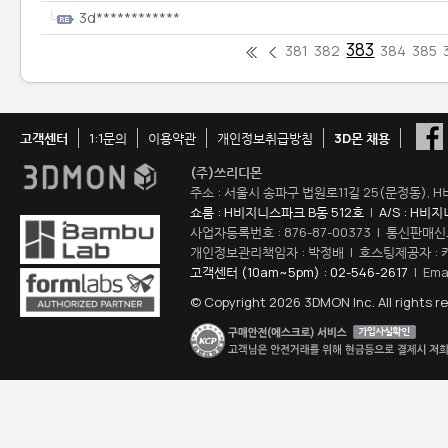
3d************
383
381
382
384
385
고객센터
1:1문의
이용약관
개인정보취급방침
3D몬 채용
(주)쓰리디몬
주소 : 서울시 송파구 법원로11길 25(문정동), H
쇼룸 : H비지니스파크 B동 512호
|
A/S : H비
사업자등록번호 : 876-87-00373 | 통신판매신
개인정보관리책임자 : 박정배 | 호스팅제공자 : 
고객센터 (10am~5pm) : 02-546-2617
| Ema
© Copyright 2026 3DMON Inc. All rights r