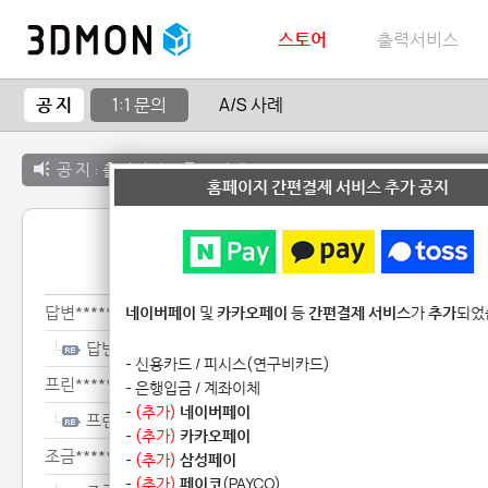
스토어
출력서비스
공 지
1:1 문의
A/S 사례
공 지 :
출력서비스 종료 안내
홈페이지 간편결제 서비스 추가 공지
1:1 
답변****************************
네이버페이
및
카카오페이
등
간편결제 서비스
가
추가
되었
답변****************************
- 신용카드 / 피시스(연구비카드)
프린*******************************
- 은행입금 / 계좌이체
-
(추가)
네이버페이
프린*******************************
-
(추가)
카카오페이
조금**********************
-
(추가)
삼성페이
-
(추가)
페이코
(PAYCO)