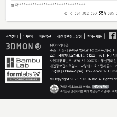
플라*************************************
384
381
382
383
385
고객센터
1:1문의
이용약관
개인정보취급방침
3D몬 채용
(주)쓰리디몬
주소 : 서울시 송파구 법원로11길 25(문정동), H
쇼룸 : H비지니스파크 B동 512호
|
A/S : H비
사업자등록번호 : 876-87-00373 | 통신판매신
개인정보관리책임자 : 박정배 | 호스팅제공자 : 
고객센터 (10am~5pm) : 02-546-2617
| Ema
© Copyright 2026 3DMON Inc. All rights r