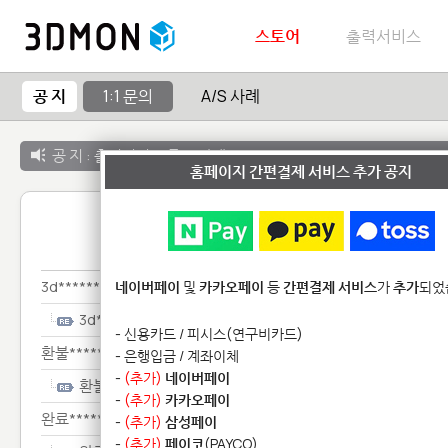
스토어
출력서비스
공 지
1:1 문의
A/S 사례
공 지 :
출력서비스 종료 안내
홈페이지 간편결제 서비스 추가 공지
1:1 
3d************
네이버페이
및
카카오페이
등
간편결제 서비스
가
추가
되었
3d************
- 신용카드 / 피시스(연구비카드)
환불*******
- 은행입금 / 계좌이체
-
(추가)
네이버페이
환불*******
-
(추가)
카카오페이
완료***************
-
(추가)
삼성페이
-
(추가)
페이코
(PAYCO)