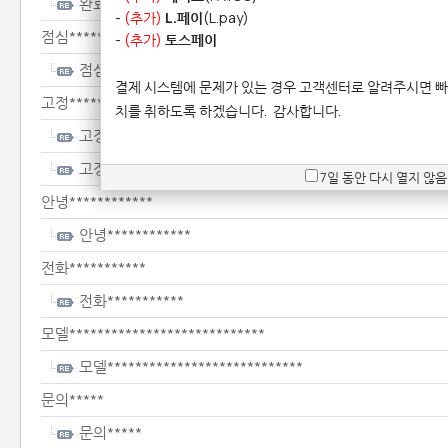
완료***************
-
(추가)
L.페이
(L.pay)
점심*************
-
(추가)
토스페이
점심*************
결제 시스템에 문제가 있는 경우 고객센터로 알려주시면 빠
고정*****************************
치를 취하도록 하겠습니다.
감사합니다.
고정*****************************
고정*****************************
7일 동안 다시 열지 않음
안녕************
안녕************
전화***********
전화***********
모델****************************
모델****************************
문의*****
문의*****