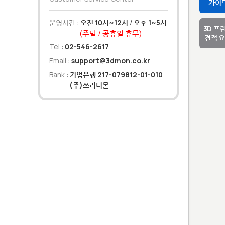
가이
운영시간 :
오전 10시~12시
/
오후 1~5시
3D 프
(주말 / 공휴일 휴무)
견적 
Tel :
02-546-2617
Email :
support@3dmon.co.kr
Bank :
기업은행 217-079812-01-010
(주)쓰리디몬