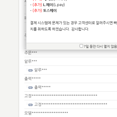
세라********************
-
(추가)
L.페이
(L.pay)
세라********************
-
(추가)
토스페이
파일***
결제 시스템에 문제가 있는 경우 고객센터로 알려주시면 빠
파일***
치를 취하도록 하겠습니다.
감사합니다.
주소*********
주소*********
7일 동안 다시 열지 않음
주문***
알루***
알루***
출력*****
출력*****
고정************************************
고정************************************
모델********************