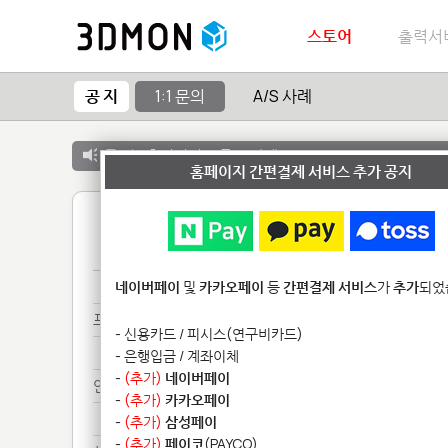
스토어
출력서
공 지
1:1 문의
A/S 사례
공 지 :
출력서비스 종료 안내
홈페이지 간편결제 서비스 추가 공지
1
영수*******
네이버페이
및
카카오페이
등
간편결제 서비스
가
추가
되었
프린*********
- 신용카드 / 피시스(연구비카드)
프린*********
- 은행입금 / 계좌이체
-
(추가)
네이버페이
안녕*******************
-
(추가)
카카오페이
안녕*******************
-
(추가)
삼성페이
-
(추가)
페이코
(PAYCO)