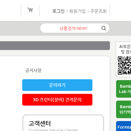
로그인
|
회원가입
|
주문조회
A/S 
및 접
공지사항
문의하기
Bam
Lab 
3D 프린터(장비) 견적문의
Bam
위키백
고객센터
Forml
Customer Service Center