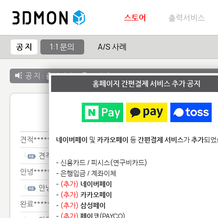
스토어
출력서비스
공 지
1:1 문의
A/S 사례
공 지 :
출력서비스 종료 안내
홈페이지 간편결제 서비스 추가 공지
1:1 
견적*******
네이버페이
및
카카오페이
등
간편결제 서비스
가
추가
되었
견적*******
- 신용카드 / 피시스(연구비카드)
안녕****************
- 은행입금 / 계좌이체
-
(추가)
네이버페이
안녕****************
-
(추가)
카카오페이
완료*************************************************
-
(추가)
삼성페이
-
(추가)
페이코
(PAYCO)