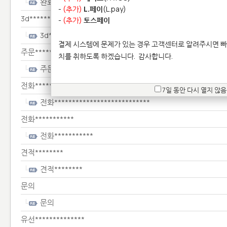
완료************************************************
-
(추가)
L.페이
(L.pay)
3d*************
-
(추가)
토스페이
3d*************
결제 시스템에 문제가 있는 경우 고객센터로 알려주시면 빠
주문*****
치를 취하도록 하겠습니다.
감사합니다.
주문*****
전화***************************
7일 동안 다시 열지 않음
전화***************************
전화***********
전화***********
견적********
견적********
문의
문의
유선**************