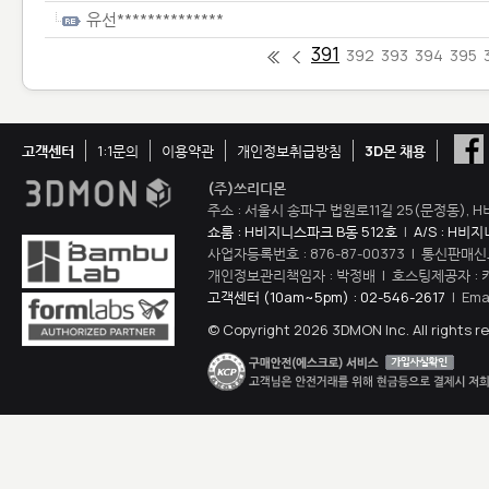
유선**************
391
392
393
394
395
고객센터
1:1문의
이용약관
개인정보취급방침
3D몬 채용
(주)쓰리디몬
주소 : 서울시 송파구 법원로11길 25(문정동), H
쇼룸 : H비지니스파크 B동 512호
|
A/S : H비
사업자등록번호 : 876-87-00373 | 통신판매신
개인정보관리책임자 : 박정배 | 호스팅제공자 : 
고객센터 (10am~5pm) : 02-546-2617
| Ema
© Copyright 2026 3DMON Inc. All rights r