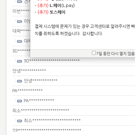
견적************************
-
(추가)
L.페이
(L.pay)
이번************
-
(추가)
토스페이
이번************
결제 시스템에 문제가 있는 경우 고객센터로 알려주시면 빠
대략****************************
치를 취하도록 하겠습니다.
감사합니다.
대략****************************
3D************************
7일 동안 다시 열지 않음
3D************************
안녕************
안녕************
PA************
PA************
최소***********************
최소***********************
TP******************************