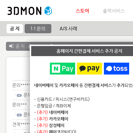
스토어
출력서비스
공 지
1:1 문의
A/S 사례
공 지 :
출력서비스 종료 안내
홈페이지 간편결제 서비스 추가 공지
1:1 
문의******
네이버페이
및
카카오페이
등
간편결제 서비스
가
추가
되었
문의******
- 신용카드 / 피시스(연구비카드)
문의***
- 은행입금 / 계좌이체
-
(추가)
네이버페이
문의***
-
(추가)
카카오페이
견적************************
-
(추가)
삼성페이
-
(추가)
페이코
(PAYCO)