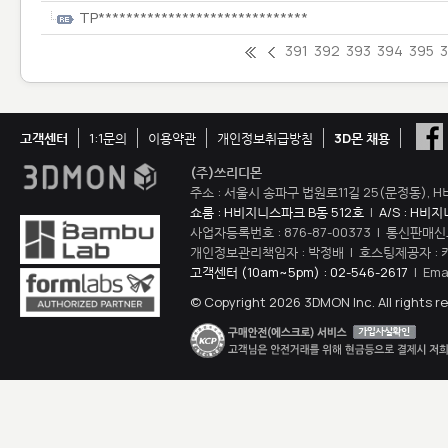
TP******************************
391
392
393
394
395
고객센터
1:1문의
이용약관
개인정보취급방침
3D몬 채용
(주)쓰리디몬
주소 : 서울시 송파구 법원로11길 25(문정동), H
쇼룸 : H비지니스파크 B동 512호
|
A/S : H비
사업자등록번호 : 876-87-00373 | 통신판매신
개인정보관리책임자 : 박정배 | 호스팅제공자 : 
고객센터 (10am~5pm) : 02-546-2617
| Ema
© Copyright 2026 3DMON Inc. All rights r