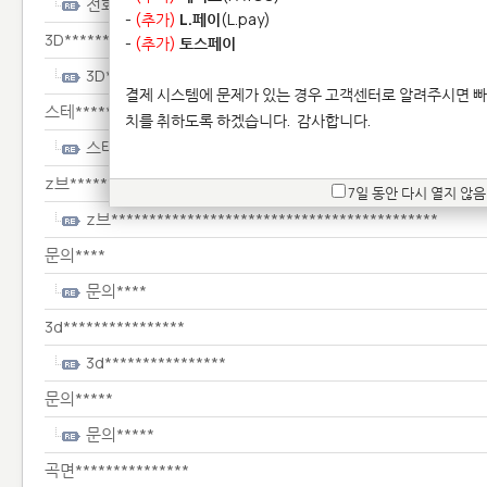
전화**********
-
(추가)
L.페이
(L.pay)
3D****************************
-
(추가)
토스페이
3D****************************
결제 시스템에 문제가 있는 경우 고객센터로 알려주시면 빠
스테*******************
치를 취하도록 하겠습니다.
감사합니다.
스테*******************
z브*******************************************
7일 동안 다시 열지 않음
z브*******************************************
문의****
문의****
3d****************
3d****************
문의*****
문의*****
곡면***************