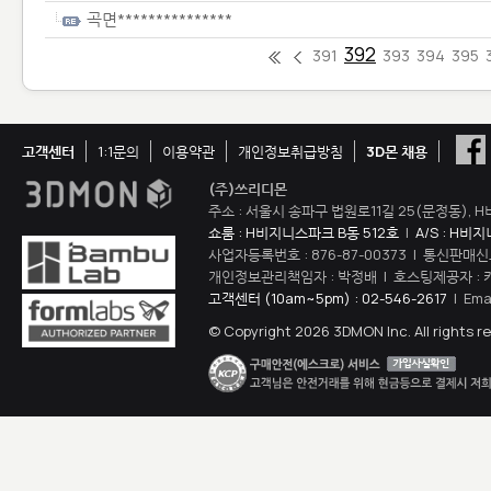
곡면***************
392
391
393
394
395
고객센터
1:1문의
이용약관
개인정보취급방침
3D몬 채용
(주)쓰리디몬
주소 : 서울시 송파구 법원로11길 25(문정동), H
쇼룸 : H비지니스파크 B동 512호
|
A/S : H비
사업자등록번호 : 876-87-00373 | 통신판매신
개인정보관리책임자 : 박정배 | 호스팅제공자 : 
고객센터 (10am~5pm) : 02-546-2617
| Ema
© Copyright 2026 3DMON Inc. All rights r