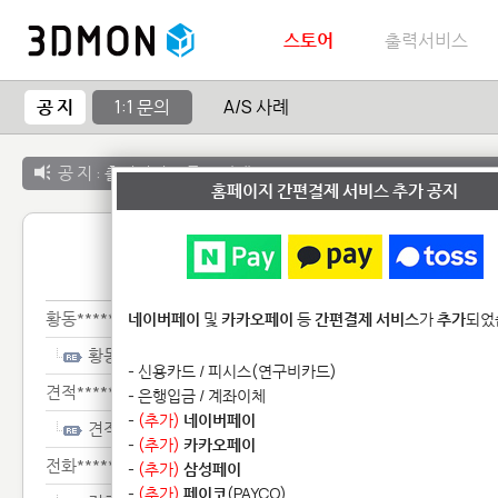
스토어
출력서비스
공 지
1:1 문의
A/S 사례
공 지 :
출력서비스 종료 안내
홈페이지 간편결제 서비스 추가 공지
1:1 
황동**********
네이버페이
및
카카오페이
등
간편결제 서비스
가
추가
되었
황동**********
- 신용카드 / 피시스(연구비카드)
견적******
- 은행입금 / 계좌이체
-
(추가)
네이버페이
견적******
-
(추가)
카카오페이
전화**********
-
(추가)
삼성페이
-
(추가)
페이코
(PAYCO)