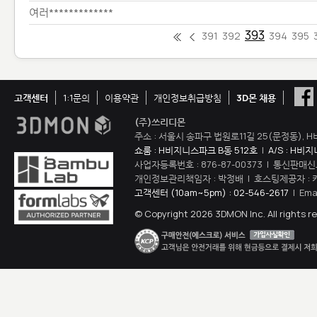
여러*************
393
391
392
394
395
고객센터
1:1문의
이용약관
개인정보취급방침
3D몬 채용
(주)쓰리디몬
주소 : 서울시 송파구 법원로11길 25(문정동), H
쇼룸 : H비지니스파크 B동 512호
|
A/S : H비
사업자등록번호 : 876-87-00373 | 통신판매신
개인정보관리책임자 : 박정배 | 호스팅제공자 : 
고객센터 (10am~5pm) : 02-546-2617
| Ema
© Copyright 2026 3DMON Inc. All rights r