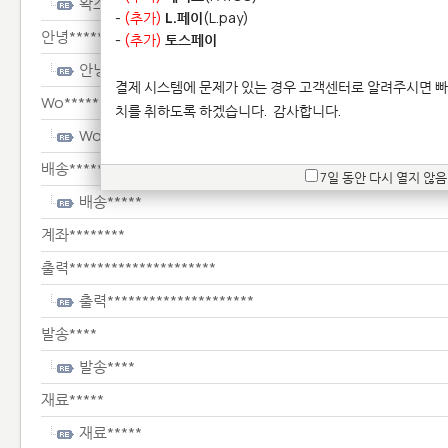
왁스*****************
-
(추가)
L.페이
(L.pay)
안녕**************************
-
(추가)
토스페이
안녕**************************
결제 시스템에 문제가 있는 경우 고객센터로 알려주시면 빠
Wo****************
치를 취하도록 하겠습니다.
감사합니다.
Wo****************
배송*****
7일 동안 다시 열지 않음
배송*****
계좌********
출력*********************
출력*********************
발송****
발송****
재료*****
재료*****