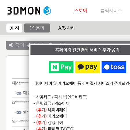
스토어
출력서비스
공 지
1:1 문의
A/S 사례
공 지 :
출력서비스 종료 안내
홈페이지 간편결제 서비스 추가 공지
1:1 
예상********************
네이버페이
및
카카오페이
등
간편결제 서비스
가
추가
되었
예상********************
- 신용카드 / 피시스(연구비카드)
si************
- 은행입금 / 계좌이체
-
(추가)
네이버페이
si************
-
(추가)
카카오페이
왁스*****************
-
(추가)
삼성페이
-
(추가)
페이코
(PAYCO)