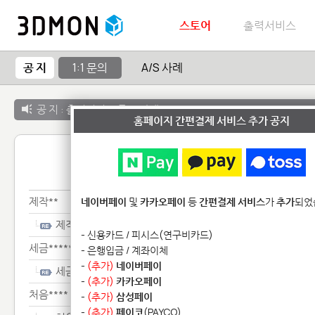
스토어
출력서비스
공 지
1:1 문의
A/S 사례
공 지 :
출력서비스 종료 안내
홈페이지 간편결제 서비스 추가 공지
1:1 
제작**
네이버페이
및
카카오페이
등
간편결제 서비스
가
추가
되었
제작**
- 신용카드 / 피시스(연구비카드)
세금**************
- 은행입금 / 계좌이체
-
(추가)
네이버페이
세금**************
-
(추가)
카카오페이
처음****
-
(추가)
삼성페이
-
(추가)
페이코
(PAYCO)