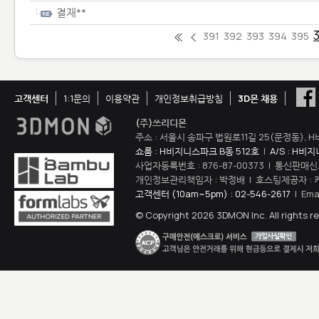
결재**
391
392
393
394
395
고객센터
1:1문의
이용약관
개인정보취급방침
3D몬 채용
(주)쓰리디몬
주소 : 서울시 송파구 법원로11길 25(문정동), H
쇼룸 : H비지니스파크 B동 512호
|
A/S : H비
사업자등록번호 : 876-87-00373 | 통신판매신
개인정보관리책임자 : 박정배 | 호스팅제공자 : 
고객센터 (10am~5pm) : 02-546-2617
| Ema
© Copyright 2026 3DMON Inc. All rights r