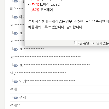
처음****
-
(추가)
L.페이
(L.pay)
데이*************
-
(추가)
토스페이
데이*************
결제 시스템에 문제가 있는 경우 고객센터로 알려주시면 빠
3D**************************
치를 취하도록 하겠습니다.
감사합니다.
3D**************************
3D************
7일 동안 다시 열지 않음
3D************
3D***************************************
3D***************************************
안녕*****************************
안녕*****************************
결재
결재
결재**