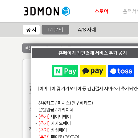
스토어
출력서
공 지
1:1 문의
A/S 사례
공 지 :
출력서비스 종료 안내
홈페이지 간편결제 서비스 추가 공지
1
황동**********
네이버페이
및
카카오페이
등
간편결제 서비스
가
추가
되었
황동**********
- 신용카드 / 피시스(연구비카드)
견적******
- 은행입금 / 계좌이체
-
(추가)
네이버페이
견적******
-
(추가)
카카오페이
전화**********
-
(추가)
삼성페이
-
(추가)
페이코
(PAYCO)