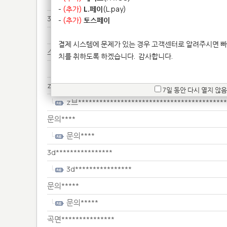
전화**********
-
(추가)
L.페이
(L.pay)
3D****************************
-
(추가)
토스페이
3D****************************
결제 시스템에 문제가 있는 경우 고객센터로 알려주시면 빠
스테*******************
치를 취하도록 하겠습니다.
감사합니다.
스테*******************
z브*******************************************
7일 동안 다시 열지 않음
z브*****************************************
문의****
문의****
3d****************
3d****************
문의*****
문의*****
곡면***************