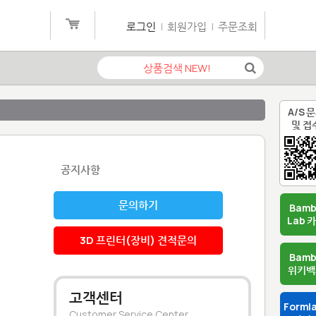
로그인
|
회원가입
|
주문조회
A/S 
및 접
공지사항
문의하기
Bam
Lab 
3D 프린터(장비) 견적문의
Bam
위키백
고객센터
Forml
Customer Service Center