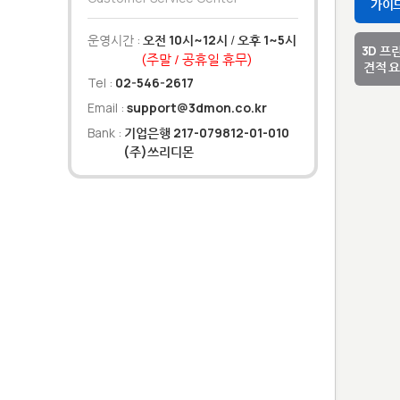
가이
운영시간 :
오전 10시~12시
/
오후 1~5시
3D 프
(주말 / 공휴일 휴무)
견적 
Tel :
02-546-2617
Email :
support@3dmon.co.kr
Bank :
기업은행 217-079812-01-010
(주)쓰리디몬