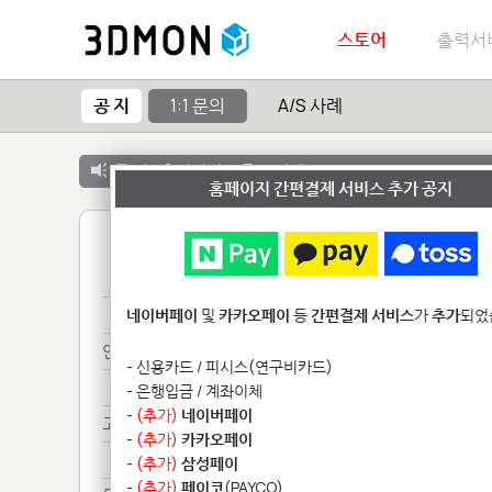
스토어
출력서
공 지
1:1 문의
A/S 사례
공 지 :
출력서비스 종료 안내
홈페이지 간편결제 서비스 추가 공지
1
아 *************
네이버페이
및
카카오페이
등
간편결제 서비스
가
추가
되었
안을**********************************
- 신용카드 / 피시스(연구비카드)
안을**********************************
- 은행입금 / 계좌이체
-
(추가)
네이버페이
고정***************************
-
(추가)
카카오페이
고정***************************
-
(추가)
삼성페이
-
(추가)
페이코
(PAYCO)