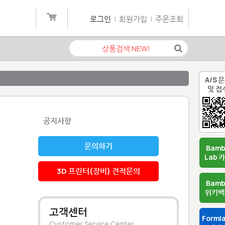
로그인
|
회원가입
|
주문조회
A/S 
및 접
공지사항
문의하기
Bam
Lab 
3D 프린터(장비) 견적문의
Bam
위키백
고객센터
Forml
Customer Service Center