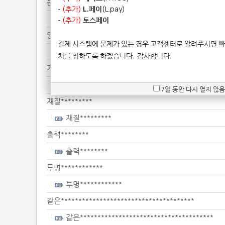
문의*****
-
(추가)
L.페이
(L.pay)
문의*****
-
(추가)
토스페이
일정***
결제 시스템에 문제가 있는 경우 고객센터로 알려주시면 빠
일정***
치를 취하도록 하겠습니다.
감사합니다.
가격*****************
가격*****************
7일 동안 다시 열지 않음
재질*********
재질*********
출력********
출력********
투명************
투명************
같은**************************************
같은**************************************