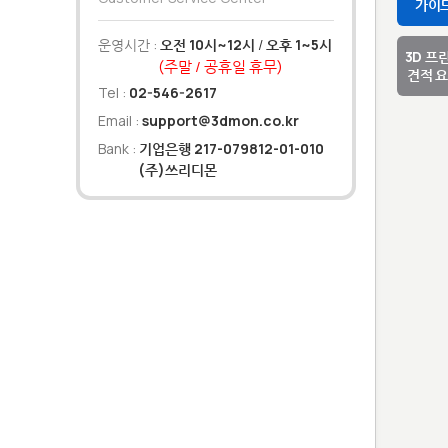
가이
운영시간 :
오전 10시~12시
/
오후 1~5시
3D 프
(주말 / 공휴일 휴무)
견적 
Tel :
02-546-2617
Email :
support@3dmon.co.kr
Bank :
기업은행 217-079812-01-010
(주)쓰리디몬