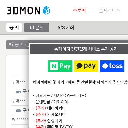
스토어
출력서비스
공 지
1:1 문의
A/S 사례
공 지 :
출력서비스 종료 안내
홈페이지 간편결제 서비스 추가 공지
1:1 
구매***
네이버페이
및
카카오페이
등
간편결제 서비스
가
추가
되었
구매***
- 신용카드 / 피시스(연구비카드)
구매***
- 은행입금 / 계좌이체
-
(추가)
네이버페이
구매***
-
(추가)
카카오페이
Fo********************
-
(추가)
삼성페이
-
(추가)
페이코
(PAYCO)