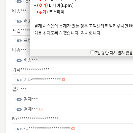
Fo********************
-
(추가)
L.페이
(L.pay)
배송***
-
(추가)
토스페이
배송***
결제 시스템에 문제가 있는 경우 고객센터로 알려주시면 빠
프린****************
치를 취하도록 하겠습니다.
감사합니다.
프린****************
배송***
7일 동안 다시 열지 않음
배송***
기타**************
기타**************
결제***
결제***
결제***
Fo********************
Fo********************