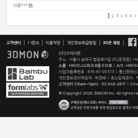
서류***
1
2
3
4
5
6
7
고객센터
1:1문의
이용약관
개인정보취급방침
3D몬 채용
(주)쓰리디몬
주소 : 서울시 송파구 법원로11길 25(문정동), H
쇼룸 : H비지니스파크 B동 512호
|
A/S : H비
사업자등록번호 : 876-87-00373 | 통신판매신
개인정보관리책임자 : 박정배 | 호스팅제공자 : 
고객센터 (10am~5pm) : 02-546-2617
| Ema
© Copyright 2026 3DMON Inc. All rights r