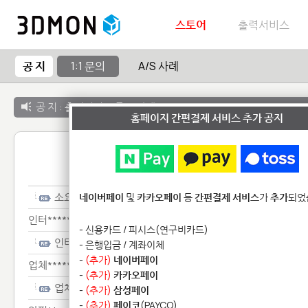
스토어
출력서비스
공 지
1:1 문의
A/S 사례
공 지 :
출력서비스 종료 안내
홈페이지 간편결제 서비스 추가 공지
1:1 
소요***********
네이버페이
및
카카오페이
등
간편결제 서비스
가
추가
되었
인터***********************
- 신용카드 / 피시스(연구비카드)
인터***********************
- 은행입금 / 계좌이체
-
(추가)
네이버페이
업체**********
-
(추가)
카카오페이
업체**********
-
(추가)
삼성페이
-
(추가)
페이코
(PAYCO)