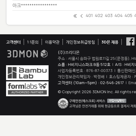
아크*****************
401
402
403
404
405
고객센터
1:1문의
이용약관
개인정보취급방침
3D몬 채용
(주)쓰리디몬
주소 : 서울시 송파구 법원로11길 25(문정동), H
쇼룸 : H비지니스파크 B동 512호
|
A/S : H비
사업자등록번호 : 876-87-00373 | 통신판매신
개인정보관리책임자 : 박정배 | 호스팅제공자 : 
고객센터 (10am~5pm) : 02-546-2617
| Ema
© Copyright 2026 3DMON Inc. All rights r