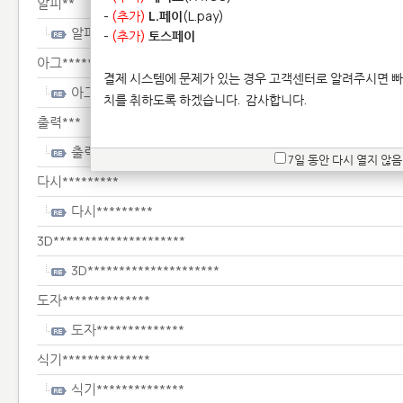
알피**
-
(추가)
L.페이
(L.pay)
알피**
-
(추가)
토스페이
아그*****
결제 시스템에 문제가 있는 경우 고객센터로 알려주시면 빠
아그*****
치를 취하도록 하겠습니다.
감사합니다.
출력***
출력***
7일 동안 다시 열지 않음
다시*********
다시*********
3D*********************
3D*********************
도자**************
도자**************
식기**************
식기**************