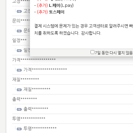
고정***************************
-
(추가)
L.페이
(L.pay)
고정***************************
-
(추가)
토스페이
문의*****
결제 시스템에 문제가 있는 경우 고객센터로 알려주시면 빠
문의*****
치를 취하도록 하겠습니다.
감사합니다.
일정***
일정***
7일 동안 다시 열지 않음
가격*****************
가격*****************
재질*********
재질*********
출력********
출력********
투명************
투명************