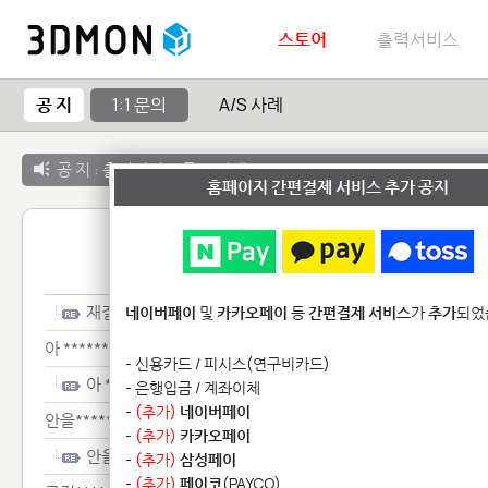
스토어
출력서비스
공 지
1:1 문의
A/S 사례
공 지 :
출력서비스 종료 안내
홈페이지 간편결제 서비스 추가 공지
1:1 
재질*******
네이버페이
및
카카오페이
등
간편결제 서비스
가
추가
되었
아 *************
- 신용카드 / 피시스(연구비카드)
아 *************
- 은행입금 / 계좌이체
-
(추가)
네이버페이
안을**********************************
-
(추가)
카카오페이
안을**********************************
-
(추가)
삼성페이
-
(추가)
페이코
(PAYCO)