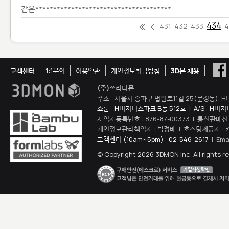
같은**************************************
434
431
432
433
4
고객센터
1:1문의
이용약관
개인정보취급방침
3D몬 채용
(주)쓰리디몬
주소 : 서울시 송파구 법원로11길 25(문정동), H
쇼룸 : H비지니스파크 B동 512호
|
A/S : H비
사업자등록번호 : 876-87-00373 | 통신판매신
개인정보관리책임자 : 박정배 | 호스팅제공자 : 
고객센터 (10am~5pm) : 02-546-2617
| Ema
© Copyright 2026 3DMON Inc. All rights r