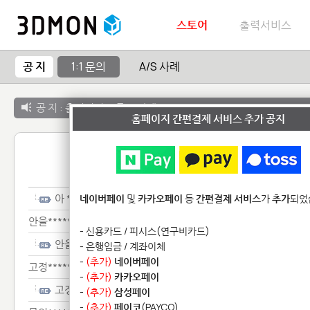
스토어
출력서비스
공 지
1:1 문의
A/S 사례
공 지 :
출력서비스 종료 안내
홈페이지 간편결제 서비스 추가 공지
1:1 
아 *************
네이버페이
및
카카오페이
등
간편결제 서비스
가
추가
되었
안을**********************************
- 신용카드 / 피시스(연구비카드)
안을**********************************
- 은행입금 / 계좌이체
-
(추가)
네이버페이
고정***************************
-
(추가)
카카오페이
고정***************************
-
(추가)
삼성페이
-
(추가)
페이코
(PAYCO)