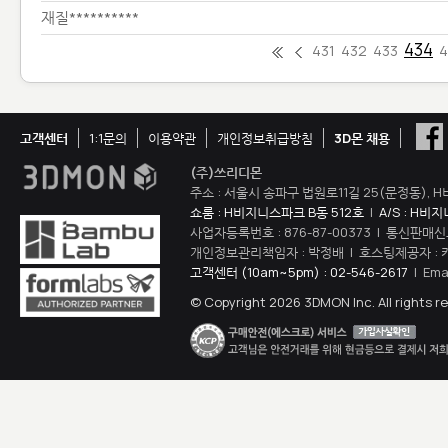
재질**********
434
431
432
433
4
고객센터
1:1문의
이용약관
개인정보취급방침
3D몬 채용
(주)쓰리디몬
주소 : 서울시 송파구 법원로11길 25(문정동), H
쇼룸 : H비지니스파크 B동 512호
|
A/S : H비
사업자등록번호 : 876-87-00373 | 통신판매신
개인정보관리책임자 : 박정배 | 호스팅제공자 : 
고객센터 (10am~5pm) : 02-546-2617
| Ema
© Copyright 2026 3DMON Inc. All rights r