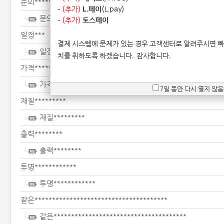
문의*****
-
(추가)
L.페이
(L.pay)
문의*****
-
(추가)
토스페이
일정***
결제 시스템에 문제가 있는 경우 고객센터로 알려주시면 빠
일정***
치를 취하도록 하겠습니다.
감사합니다.
가격*****************
가격*****************
7일 동안 다시 열지 않음
재질*********
재질*********
출력********
출력********
투명************
투명************
같은**************************************
같은**************************************