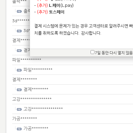
출력***
-
(추가)
L.페이
(L.pay)
출력***
-
(추가)
토스페이
3d**********
결제 시스템에 문제가 있는 경우 고객센터로 알려주시면 빠
3d**********
치를 취하도록 하겠습니다.
감사합니다.
결제*********
결제*********
7일 동안 다시 열지 않음
파일**********
파일**********
결제********
결제********
고강***************
고강***************
가공********
가공********