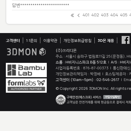
답변************************
401
402
403
404
405
고객센터
1:1문의
이용약관
개인정보취급방침
3D몬 채용
(주)쓰리디몬
주소 : 서울시 송파구 법원로11길 25(문정동), H
쇼룸 : H비지니스파크 B동 512호
|
A/S : H비
사업자등록번호 : 876-87-00373 | 통신판매신
개인정보관리책임자 : 박정배 | 호스팅제공자 : 
고객센터 (10am~5pm) : 02-546-2617
| Ema
© Copyright 2026 3DMON Inc. All rights r