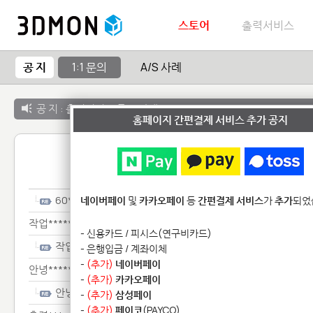
스토어
출력서비스
공 지
1:1 문의
A/S 사례
공 지 :
출력서비스 종료 안내
홈페이지 간편결제 서비스 추가 공지
1:1 
60***********************
네이버페이
및
카카오페이
등
간편결제 서비스
가
추가
되었
작업************
- 신용카드 / 피시스(연구비카드)
작업************
- 은행입금 / 계좌이체
-
(추가)
네이버페이
안녕************
-
(추가)
카카오페이
안녕************
-
(추가)
삼성페이
-
(추가)
페이코
(PAYCO)