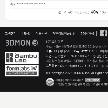
저번*****************
404
401
402
403
405
고객센터
1:1문의
이용약관
개인정보취급방침
3D몬 채용
(주)쓰리디몬
주소 : 서울시 송파구 법원로11길 25(문정동), H
쇼룸 : H비지니스파크 B동 512호
|
A/S : H비
사업자등록번호 : 876-87-00373 | 통신판매신
개인정보관리책임자 : 박정배 | 호스팅제공자 : 
고객센터 (10am~5pm) : 02-546-2617
| Ema
© Copyright 2026 3DMON Inc. All rights r