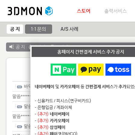
스토어
출력서비스
공 지
1:1 문의
A/S 사례
공 지 :
출력서비스 종료 안내
홈페이지 간편결제 서비스 추가 공지
1:1 
바닥****************
네이버페이
및
카카오페이
등
간편결제 서비스
가
추가
되었
말씀************************
- 신용카드 / 피시스(연구비카드)
말씀************************
- 은행입금 / 계좌이체
-
(추가)
네이버페이
말씀************************
-
(추가)
카카오페이
말씀************************
-
(추가)
삼성페이
-
(추가)
페이코
(PAYCO)