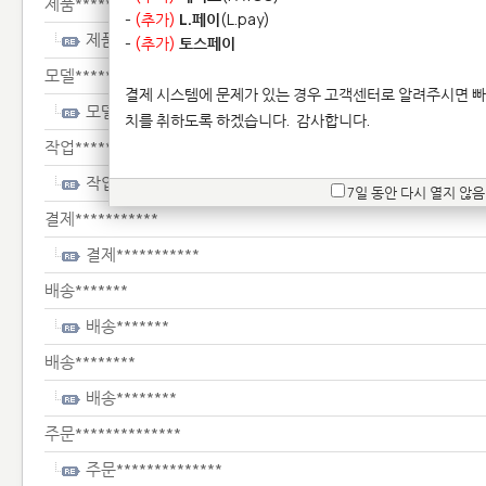
제품********************************
-
(추가)
L.페이
(L.pay)
제품********************************
-
(추가)
토스페이
모델**************
결제 시스템에 문제가 있는 경우 고객센터로 알려주시면 빠
모델**************
치를 취하도록 하겠습니다.
감사합니다.
작업******
작업******
7일 동안 다시 열지 않음
결제***********
결제***********
배송*******
배송*******
배송********
배송********
주문**************
주문**************