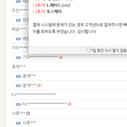
배송***
-
(추가)
L.페이
(L.pay)
프린****************
-
(추가)
토스페이
프린****************
결제 시스템에 문제가 있는 경우 고객센터로 알려주시면 빠
배송***
치를 취하도록 하겠습니다.
감사합니다.
배송***
기타**************
7일 동안 다시 열지 않음
기타**************
결제***
결제***
결제***
Fo********************
Fo********************
서류***
서류***