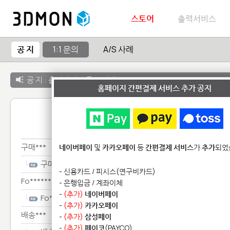
스토어
출력서비스
공 지
1:1 문의
A/S 사례
공 지 :
출력서비스 종료 안내
홈페이지 간편결제 서비스 추가 공지
1:1 
구매***
네이버페이
및
카카오페이
등
간편결제 서비스
가
추가
되었
구매***
- 신용카드 / 피시스(연구비카드)
Fo********************
- 은행입금 / 계좌이체
-
(추가)
네이버페이
Fo********************
-
(추가)
카카오페이
배송***
-
(추가)
삼성페이
-
(추가)
페이코
(PAYCO)