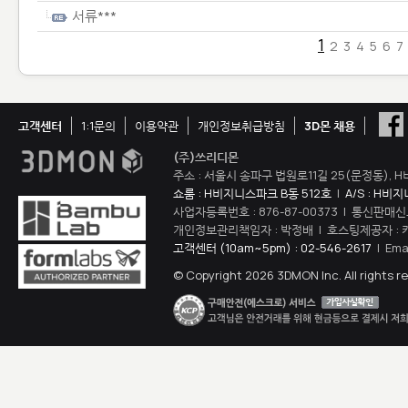
서류***
1
2
3
4
5
6
7
고객센터
1:1문의
이용약관
개인정보취급방침
3D몬 채용
(주)쓰리디몬
주소 : 서울시 송파구 법원로11길 25(문정동), H
쇼룸 : H비지니스파크 B동 512호
|
A/S : H비
사업자등록번호 : 876-87-00373 | 통신판매신
개인정보관리책임자 : 박정배 | 호스팅제공자 : 
고객센터 (10am~5pm) : 02-546-2617
| Ema
© Copyright 2026 3DMON Inc. All rights r