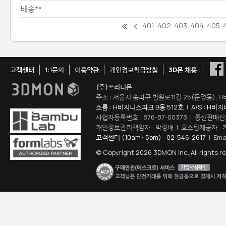
배송**
401
402
403
404
405
고객센터
1:1문의
이용약관
개인정보취급방침
3D몬 채용
(주)쓰리디몬
주소 : 서울시 송파구 법원로11길 25(문정동), H
쇼룸 : H비지니스파크 B동 512호
|
A/S : H비
사업자등록번호 : 876-87-00373 | 통신판매신
개인정보관리책임자 : 박정배 | 호스팅제공자 : 
고객센터 (10am~5pm) : 02-546-2617
| Ema
© Copyright 2026 3DMON Inc. All rights r