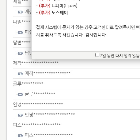
재질***
-
(추가)
L.페이
(L.pay)
재질***
-
(추가)
토스페이
파일**********
결제 시스템에 문제가 있는 경우 고객센터로 알려주시면 빠
파일**********
치를 취하도록 하겠습니다.
감사합니다.
답변*************************
답변*************************
7일 동안 다시 열지 않음
제작*****************
제작*****************
글루**********
글루**********
안녕*******************
안녕*******************
피스******************
피스******************