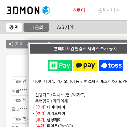
스토어
출력서비스
공 지
1:1 문의
A/S 사례
공 지 :
출력서비스 종료 안내
홈페이지 간편결제 서비스 추가 공지
1:1 
견적**
네이버페이
및
카카오페이
등
간편결제 서비스
가
추가
되었
세금******
- 신용카드 / 피시스(연구비카드)
세금******
- 은행입금 / 계좌이체
-
(추가)
네이버페이
학교*********
-
(추가)
카카오페이
학교*********
-
(추가)
삼성페이
-
(추가)
페이코
(PAYCO)