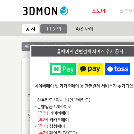
스토어
출력서
공 지
1:1 문의
A/S 사례
공 지 :
출력서비스 종료 안내
홈페이지 간편결제 서비스 추가 공지
1
배송**
네이버페이
및
카카오페이
등
간편결제 서비스
가
추가
되었
PA********
- 신용카드 / 피시스(연구비카드)
PA********
- 은행입금 / 계좌이체
-
(추가)
네이버페이
안녕************
-
(추가)
카카오페이
안녕************
-
(추가)
삼성페이
-
(추가)
페이코
(PAYCO)