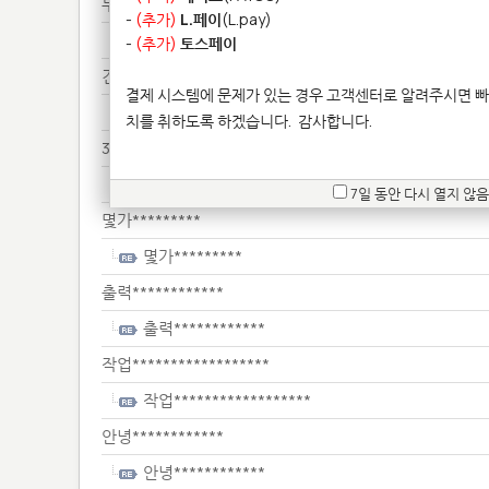
부러****************************
-
(추가)
L.페이
(L.pay)
부러****************************
-
(추가)
토스페이
견적*********
결제 시스템에 문제가 있는 경우 고객센터로 알려주시면 빠
견적*********
치를 취하도록 하겠습니다.
감사합니다.
3d***********
3d***********
7일 동안 다시 열지 않음
몇가*********
몇가*********
출력************
출력************
작업******************
작업******************
안녕************
안녕************