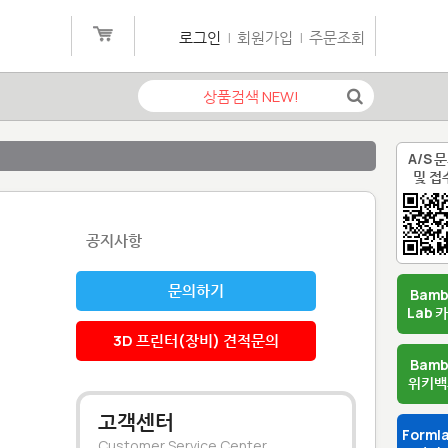
로그인
|
회원가입
|
주문조회
A/S 
및 접
공지사항
문의하기
Bam
Lab 
3D 프린터(장비) 견적문의
Bam
위키백
고객센터
Forml
Customer Service Center