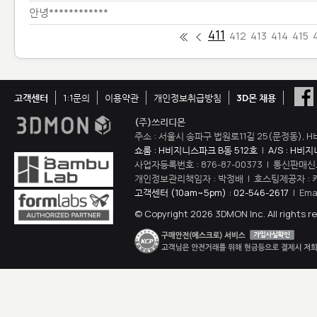
안녕************
411
412
413
414
415
고객센터
1:1문의
이용약관
개인정보취급방침
3D몬 채용
(주)쓰리디몬
주소 : 서울시 송파구 법원로11길 25(문정동), H
쇼룸 : H비지니스파크 B동 512호
|
A/S : H비
사업자등록번호 : 876-87-00373 | 통신판매신
개인정보관리책임자 : 박정배 | 호스팅제공자 : 
고객센터 (10am~5pm) : 02-546-2617
| Ema
© Copyright 2026 3DMON Inc. All rights r