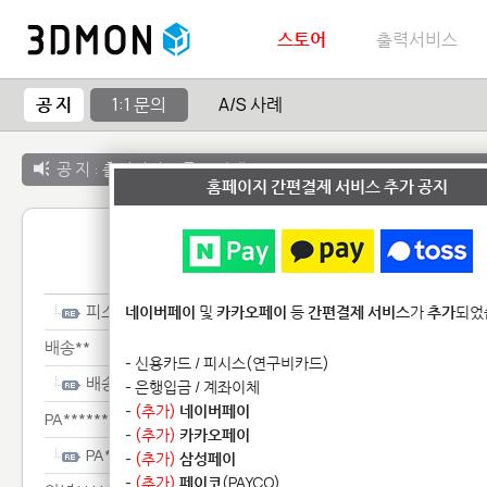
스토어
출력서비스
공 지
1:1 문의
A/S 사례
공 지 :
출력서비스 종료 안내
홈페이지 간편결제 서비스 추가 공지
1:1 
피스******************
네이버페이
및
카카오페이
등
간편결제 서비스
가
추가
되었
배송**
- 신용카드 / 피시스(연구비카드)
배송**
- 은행입금 / 계좌이체
-
(추가)
네이버페이
PA********
-
(추가)
카카오페이
PA********
-
(추가)
삼성페이
-
(추가)
페이코
(PAYCO)