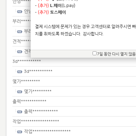
안녕************
-
(추가)
L.페이
(L.pay)
안녕************
-
(추가)
토스페이
부러****************************
결제 시스템에 문제가 있는 경우 고객센터로 알려주시면 빠
부러****************************
치를 취하도록 하겠습니다.
감사합니다.
견적*********
견적*********
7일 동안 다시 열지 않음
3d***********
3d***********
몇가*********
몇가*********
출력************
출력************
작업******************
작업******************