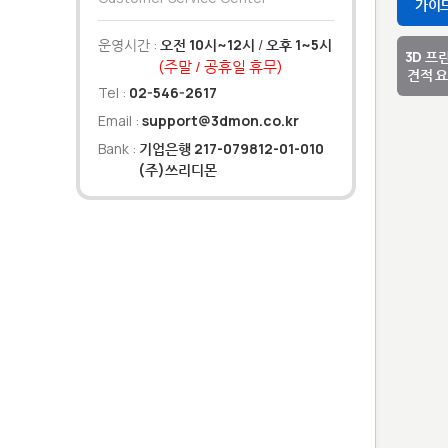
가이
운영시간 :
오전 10시~12시
/
오후 1~5시
3D 프
(주말 / 공휴일 휴무)
견적 
Tel :
02-546-2617
Email :
support@3dmon.co.kr
Bank :
기업은행 217-079812-01-010
(주)쓰리디몬