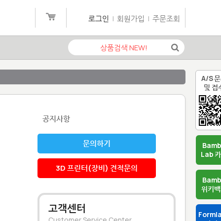
로그인
|
회원가입
|
주문조회
A/S 
및 접
공지사항
문의하기
Bam
Lab 
3D 프린터(장비) 견적문의
Bam
위키백
고객센터
Forml
Customer Service Center