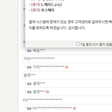
Fo********************
-
(추가)
L.페이
(L.pay)
배송***
-
(추가)
토스페이
배송***
결제 시스템에 문제가 있는 경우 고객센터로 알려주시면 빠
프린****************
치를 취하도록 하겠습니다.
감사합니다.
프린****************
배송***
7일 동안 다시 열지 않음
배송***
기타**************
기타**************
결제***
결제***
결제***
Fo********************
Fo********************