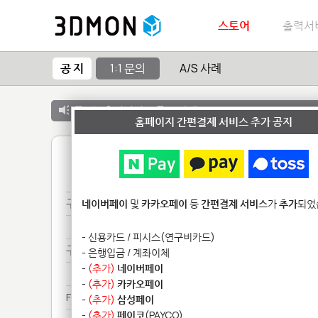
스토어
출력서
공 지
1:1 문의
A/S 사례
공 지 :
출력서비스 종료 안내
홈페이지 간편결제 서비스 추가 공지
1
구매***
네이버페이
및
카카오페이
등
간편결제 서비스
가
추가
되었
구매***
- 신용카드 / 피시스(연구비카드)
구매***
- 은행입금 / 계좌이체
-
(추가)
네이버페이
구매***
-
(추가)
카카오페이
Fo********************
-
(추가)
삼성페이
-
(추가)
페이코
(PAYCO)