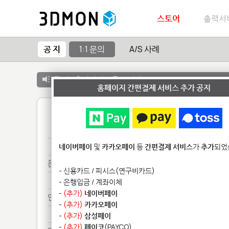
스토어
출력서
공 지
1:1 문의
A/S 사례
공 지 :
출력서비스 종료 안내
홈페이지 간편결제 서비스 추가 공지
1
송장***********
네이버페이
및
카카오페이
등
간편결제 서비스
가
추가
되었
문의****************
- 신용카드 / 피시스(연구비카드)
문의****************
- 은행입금 / 계좌이체
-
(추가)
네이버페이
안녕***
-
(추가)
카카오페이
안녕***
-
(추가)
삼성페이
-
(추가)
페이코
(PAYCO)