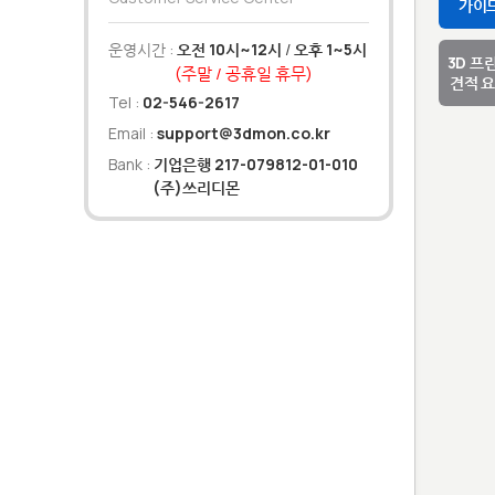
가이
운영시간 :
오전 10시~12시
/
오후 1~5시
3D 프
(주말 / 공휴일 휴무)
견적 
Tel :
02-546-2617
Email :
support@3dmon.co.kr
Bank :
기업은행 217-079812-01-010
(주)쓰리디몬