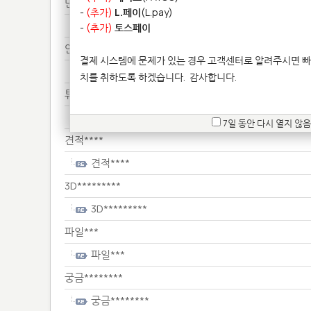
만약********************
-
(추가)
L.페이
(L.pay)
만약********************
-
(추가)
토스페이
안녕***
결제 시스템에 문제가 있는 경우 고객센터로 알려주시면 빠
안녕***
치를 취하도록 하겠습니다.
감사합니다.
튜브*****
튜브*****
7일 동안 다시 열지 않음
견적****
견적****
3D*********
3D*********
파일***
파일***
궁금********
궁금********