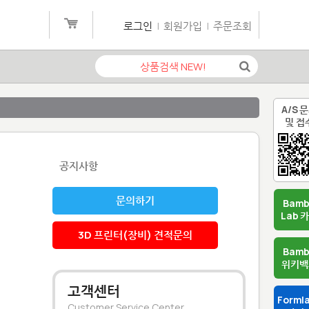
로그인
|
회원가입
|
주문조회
A/S 
및 접
공지사항
문의하기
Bam
Lab 
3D 프린터(장비) 견적문의
Bam
위키백
고객센터
Forml
Customer Service Center