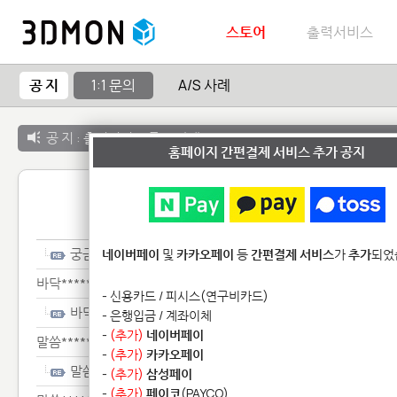
스토어
출력서비스
공 지
1:1 문의
A/S 사례
공 지 :
출력서비스 종료 안내
홈페이지 간편결제 서비스 추가 공지
1:1 
궁금********
네이버페이
및
카카오페이
등
간편결제 서비스
가
추가
되었
바닥****************
- 신용카드 / 피시스(연구비카드)
바닥****************
- 은행입금 / 계좌이체
-
(추가)
네이버페이
말씀************************
-
(추가)
카카오페이
말씀************************
-
(추가)
삼성페이
-
(추가)
페이코
(PAYCO)