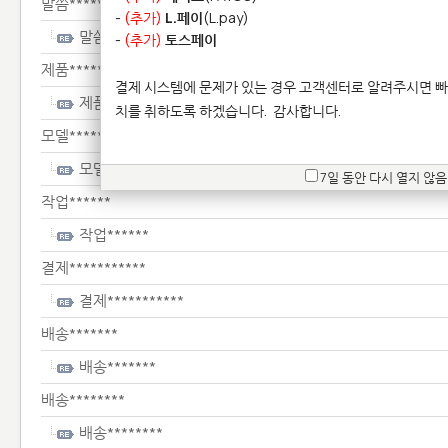
말씀************************
-
(추가)
L.페이
(L.pay)
말씀************************
-
(추가)
토스페이
제품********************************
결제 시스템에 문제가 있는 경우 고객센터로 알려주시면 빠
제품********************************
치를 취하도록 하겠습니다.
감사합니다.
모델**************
모델**************
7일 동안 다시 열지 않음
작업******
작업******
결제***********
결제***********
배송*******
배송*******
배송********
배송********