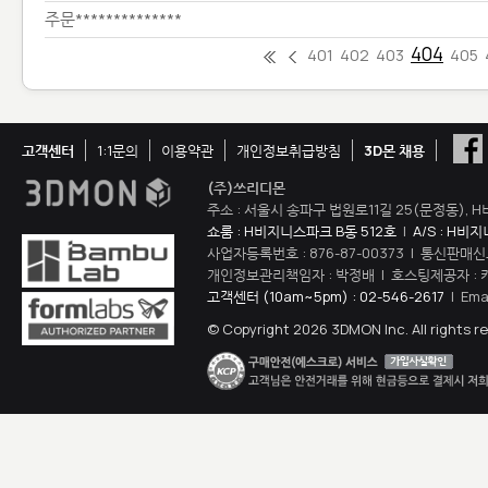
주문**************
404
401
402
403
405
고객센터
1:1문의
이용약관
개인정보취급방침
3D몬 채용
(주)쓰리디몬
주소 : 서울시 송파구 법원로11길 25(문정동), H
쇼룸 : H비지니스파크 B동 512호
|
A/S : H비
사업자등록번호 : 876-87-00373 | 통신판매신
개인정보관리책임자 : 박정배 | 호스팅제공자 : 
고객센터 (10am~5pm) : 02-546-2617
| Ema
© Copyright 2026 3DMON Inc. All rights r