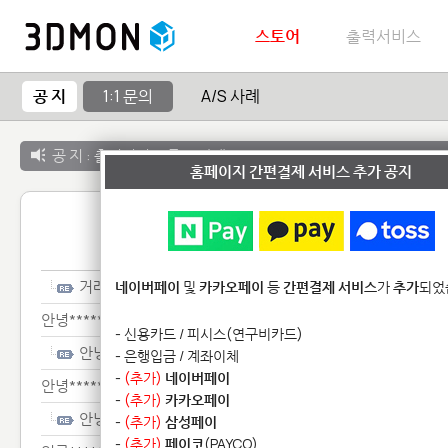
스토어
출력서비스
공 지
1:1 문의
A/S 사례
공 지 :
출력서비스 종료 안내
홈페이지 간편결제 서비스 추가 공지
1:1 
거래***
네이버페이
및
카카오페이
등
간편결제 서비스
가
추가
되었
안녕********************************
- 신용카드 / 피시스(연구비카드)
안녕********************************
- 은행입금 / 계좌이체
-
(추가)
네이버페이
안녕************
-
(추가)
카카오페이
안녕************
-
(추가)
삼성페이
-
(추가)
페이코
(PAYCO)