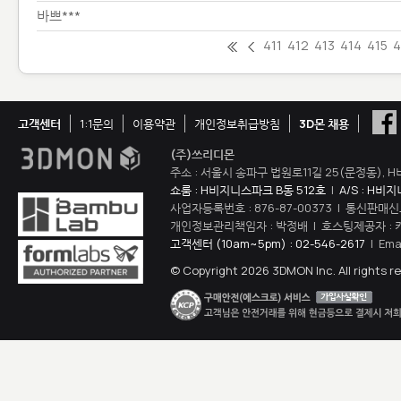
바쁘***
411
412
413
414
415
4
고객센터
1:1문의
이용약관
개인정보취급방침
3D몬 채용
(주)쓰리디몬
주소 : 서울시 송파구 법원로11길 25(문정동), H
쇼룸 : H비지니스파크 B동 512호
|
A/S : H비
사업자등록번호 : 876-87-00373 | 통신판매신
개인정보관리책임자 : 박정배 | 호스팅제공자 : 
고객센터 (10am~5pm) : 02-546-2617
| Ema
© Copyright 2026 3DMON Inc. All rights r