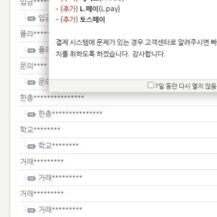
입금*******
-
(추가)
L.페이
(L.pay)
입금*******
-
(추가)
토스페이
플라**********
결제 시스템에 문제가 있는 경우 고객센터로 알려주시면 빠
플라**********
치를 취하도록 하겠습니다.
감사합니다.
문의****
문의****
7일 동안 다시 열지 않음
한층***************
한층***************
학교********
학교********
거래*********
거래*********
거래*********
거래*********