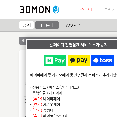
스토어
출력서
공 지
1:1 문의
A/S 사례
공 지 :
출력서비스 종료 안내
홈페이지 간편결제 서비스 추가 공지
1
바쁘***
네이버페이
및
카카오페이
등
간편결제 서비스
가
추가
되었
안녕*******
- 신용카드 / 피시스(연구비카드)
안녕*******
- 은행입금 / 계좌이체
-
(추가)
네이버페이
안녕****
-
(추가)
카카오페이
안녕****
-
(추가)
삼성페이
-
(추가)
페이코
(PAYCO)