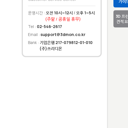
가이
운영시간 :
오전 10시~12시
/
오후 1~5시
3D 프
(주말 / 공휴일 휴무)
견적 
Tel :
02-546-2617
Email :
support@3dmon.co.kr
Bank :
기업은행 217-079812-01-010
(주)쓰리디몬