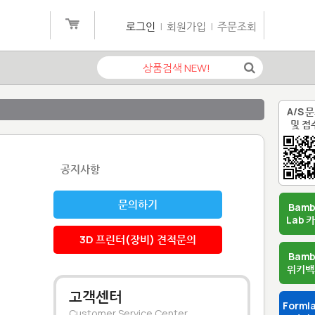
로그인
|
회원가입
|
주문조회
A/S 
및 접
공지사항
문의하기
Bam
Lab 
3D 프린터(장비) 견적문의
Bam
위키백
고객센터
Forml
Customer Service Center