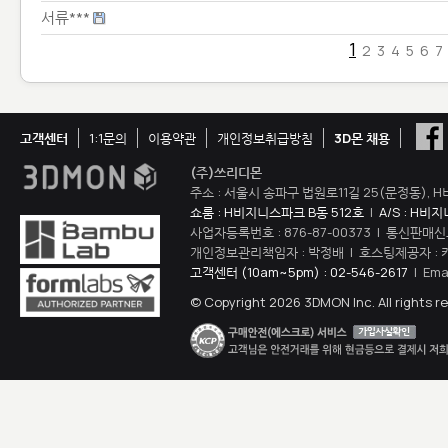
서류***
1
2
3
4
5
6
7
고객센터
1:1문의
이용약관
개인정보취급방침
3D몬 채용
(주)쓰리디몬
주소 : 서울시 송파구 법원로11길 25(문정동), H
쇼룸 : H비지니스파크 B동 512호
|
A/S : H비
사업자등록번호 : 876-87-00373 | 통신판매신
개인정보관리책임자 : 박정배 | 호스팅제공자 : 
고객센터 (10am~5pm) : 02-546-2617
| Ema
© Copyright 2026 3DMON Inc. All rights r