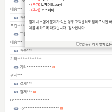
Fo********************
-
(추가)
L.페이
(L.pay)
배송***
-
(추가)
토스페이
배송***
결제 시스템에 문제가 있는 경우 고객센터로 알려주시면 빠
프린****************
치를 취하도록 하겠습니다.
감사합니다.
프린****************
배송***
7일 동안 다시 열지 않음
배송***
기타**************
기타**************
결제***
결제***
결제***
Fo********************
Fo********************