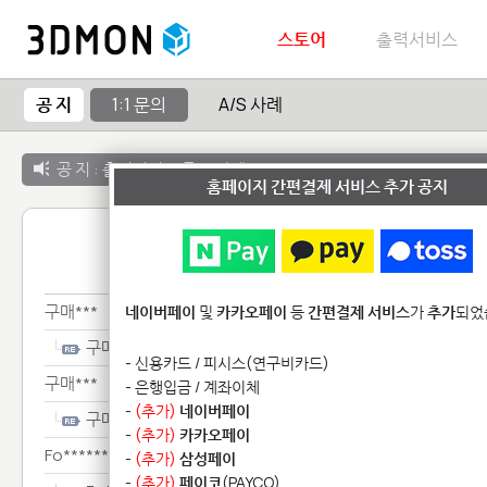
스토어
출력서비스
공 지
1:1 문의
A/S 사례
공 지 :
출력서비스 종료 안내
홈페이지 간편결제 서비스 추가 공지
1:1 
구매***
네이버페이
및
카카오페이
등
간편결제 서비스
가
추가
되었
구매***
- 신용카드 / 피시스(연구비카드)
구매***
- 은행입금 / 계좌이체
-
(추가)
네이버페이
구매***
-
(추가)
카카오페이
Fo********************
-
(추가)
삼성페이
-
(추가)
페이코
(PAYCO)