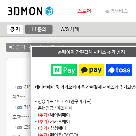
스토어
출력서비스
공 지
1:1 문의
A/S 사례
공 지 :
출력서비스 종료 안내
홈페이지 간편결제 서비스 추가 공지
1:1 
견적*******
네이버페이
및
카카오페이
등
간편결제 서비스
가
추가
되었
제작**
- 신용카드 / 피시스(연구비카드)
제작**
- 은행입금 / 계좌이체
-
(추가)
네이버페이
모델**********
-
(추가)
카카오페이
모델**********
-
(추가)
삼성페이
-
(추가)
페이코
(PAYCO)