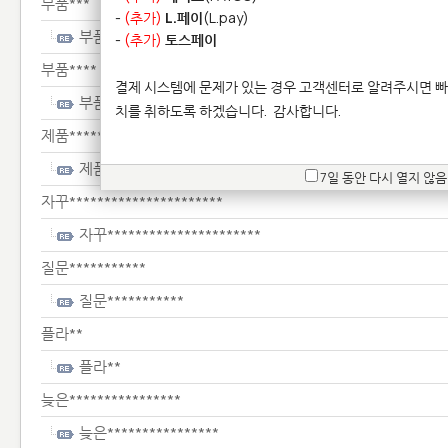
부품***
-
(추가)
L.페이
(L.pay)
부품***
-
(추가)
토스페이
부품****
결제 시스템에 문제가 있는 경우 고객센터로 알려주시면 빠
부품****
치를 취하도록 하겠습니다.
감사합니다.
제품**********
제품**********
7일 동안 다시 열지 않음
자꾸**********************
자꾸**********************
질문***********
질문***********
플라**
플라**
늦은****************
늦은****************