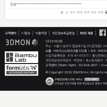
정말***************************************
4
411
412
413
414
415
고객센터
1:1문의
이용약관
개인정보취급방침
3D몬 채용
(주)쓰리디몬
주소 : 서울시 송파구 법원로11길 25(문정동), H
쇼룸 : H비지니스파크 B동 512호
|
A/S : H비
사업자등록번호 : 876-87-00373 | 통신판매신
개인정보관리책임자 : 박정배 | 호스팅제공자 : 
고객센터 (10am~5pm) : 02-546-2617
| Ema
© Copyright 2026 3DMON Inc. All rights r