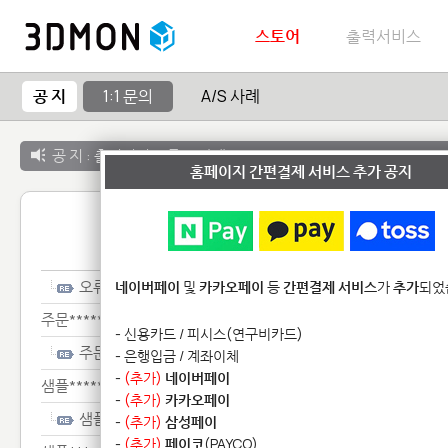
스토어
출력서비스
공 지
1:1 문의
A/S 사례
공 지 :
출력서비스 종료 안내
홈페이지 간편결제 서비스 추가 공지
1:1 
오류***
네이버페이
및
카카오페이
등
간편결제 서비스
가
추가
되었
주문**************************
- 신용카드 / 피시스(연구비카드)
주문**************************
- 은행입금 / 계좌이체
-
(추가)
네이버페이
샘플******
-
(추가)
카카오페이
샘플******
-
(추가)
삼성페이
-
(추가)
페이코
(PAYCO)