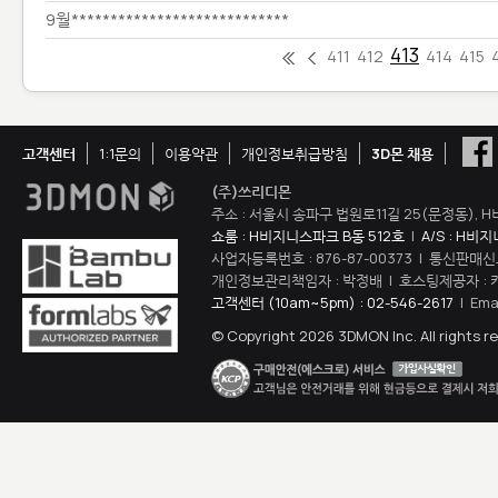
9월****************************
413
411
412
414
415
고객센터
1:1문의
이용약관
개인정보취급방침
3D몬 채용
(주)쓰리디몬
주소 : 서울시 송파구 법원로11길 25(문정동), H
쇼룸 : H비지니스파크 B동 512호
|
A/S : H비
사업자등록번호 : 876-87-00373 | 통신판매신
개인정보관리책임자 : 박정배 | 호스팅제공자 : 
고객센터 (10am~5pm) : 02-546-2617
| Ema
© Copyright 2026 3DMON Inc. All rights r