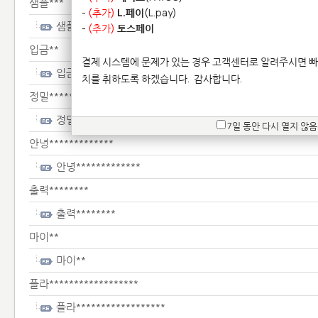
샘플***
-
(추가)
L.페이
(L.pay)
샘플***
-
(추가)
토스페이
입금**
결제 시스템에 문제가 있는 경우 고객센터로 알려주시면 빠
입금**
치를 취하도록 하겠습니다.
감사합니다.
정밀********
정밀********
7일 동안 다시 열지 않음
안녕*************
안녕*************
출력********
출력********
마이**
마이**
플라******************
플라******************